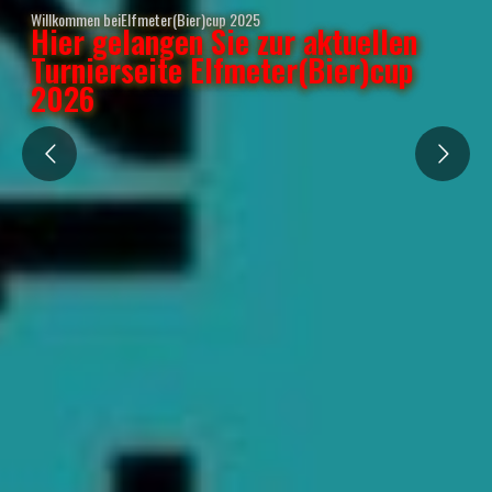
Willkommen beiElfmeter(Bier)cup 2025
Hier gelangen Sie zur aktuellen
Turnierseite Elfmeter(Bier)cup
2026