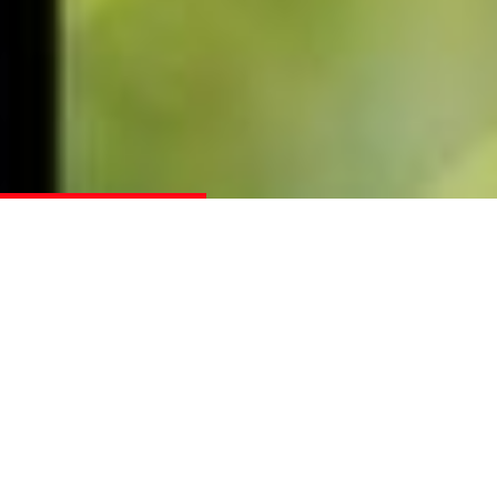
Wichtige Neuigkeiten
Turnier online
16 Juli 25
admin
Dieses Turnier ist jetzt online.