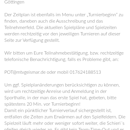
Göttingen
Der Zeitplan ist ebenfalls im Menu unter „Turnierbeginn“ zu
finden, daneben auch die Ausschreibung und das
Teilnehmerfeld. Die aktuellen Spielpläne und Spielzeiten
werden rechtzeitig vor den jeweiligen Turnieren auf dieser
Seite zur Verfügung gestellt.
Wir bitten um Eure Teilnahmebestätigung, bzw. rechtzeitige
telefonische Benachrichtigung, falls es Probleme gibt, an:
POT@mtvgeismar.de oder mobil 017624188513
Um ggf. Spielplanänderungen berücksichtigen zu können,
wird um rechtzeitige Anreise und Anmeldung in der
Sporthalle, in der man das erste Spiel hat, gebeten, bitte
spätestens 20 Min. vor Turnierbeginn!
Damit ein pünktlicher Turnierverlauf sichergestellt ist,
entfallen die Zeiten zum Erwärmen auf den Spielfeldern. Die
Spielzeit läuft mehr oder weniger sofort weiter, die Schieri´s
pfeifen gleich wieder an. Es gibt kein Team-Time-Out und es