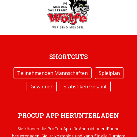
SHORTCUTS
Teilnehmenden Mannschaften
Spielplan
Gewinner
Statistiken Gesamt
PROCUP APP HERUNTERLADEN
Sie können die ProCup App für Android oder iPhone
herunterladen. Sie ist kostenlos und kann für alle Turniere