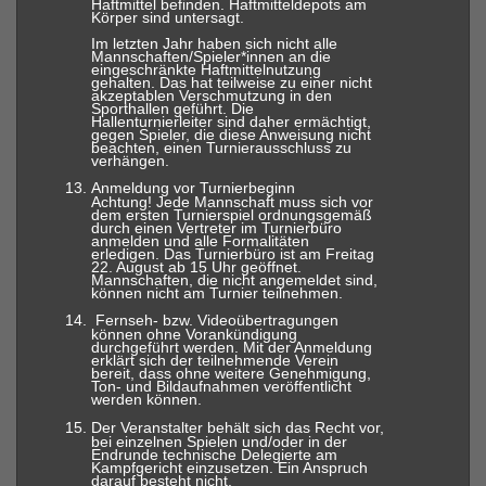
Haftmittel befinden. Haftmitteldepots am
Körper sind untersagt.
Im letzten Jahr haben sich nicht alle
Mannschaften/Spieler*innen an die
eingeschränkte Haftmittelnutzung
gehalten. Das hat teilweise zu einer nicht
akzeptablen Verschmutzung in den
Sporthallen geführt. Die
Hallenturnierleiter sind daher ermächtigt,
gegen Spieler, die diese Anweisung nicht
beachten, einen Turnierausschluss zu
verhängen.
13.
Anmeldung vor Turnierbeginn
Achtung! Jede Mannschaft muss sich vor
dem ersten Turnierspiel ordnungsgemäß
durch einen Vertreter im Turnierbüro
anmelden und alle Formalitäten
erledigen. Das Turnierbüro ist am Freitag
22. August ab 15 Uhr geöffnet.
Mannschaften, die nicht angemeldet sind,
können nicht am Turnier teilnehmen.
14.
Fernseh- bzw. Videoübertragungen
können ohne Vorankündigung
durchgeführt werden. Mit der Anmeldung
erklärt sich der teilnehmende Verein
bereit, dass ohne weitere Genehmigung,
Ton- und Bildaufnahmen veröffentlicht
werden können.
15.
Der Veranstalter behält sich das Recht vor,
bei einzelnen Spielen und/oder in der
Endrunde technische Delegierte am
Kampfgericht einzusetzen. Ein Anspruch
darauf besteht nicht.