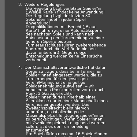
3.
Weitere Regelungen:
Die Regelung bzgl. verletzter Spieler*in
(„Weiße Karte“) findet keine Anwendung!
Die Regelung bzgl. der letzten 30
Sekunden findet in jedem Spiel
Anwendung!
Disqualifikationen mit Bericht („Blaue
Karte“) führen zu einer Automatiksperre
des nächsten Spiels und kann nach
Entscheidung der Turnierleitung zu einer
höheren Sperre bis zum
Turnierausschluss führen (weitergehende
Sperren durch die Verbände bleiben
davon unberührt). Gegen diese
Entscheidung werden keine Einsprüche
verhandelt.
4.
Der Mannschaftsverantwortliche hat dafür
Sorge zu tragen, dass beim Turnier nur
Spieler*innen eingesetzt werden, die zu
Turnierbeginn für den jeweiligen
Verein/Mannschaft eine gültige
Spielgenehmigung aufweisen. – wir
behalten uns Passkontrollen vor (s. auch
Punkt 3 Gastspielrecht).
Spieler*innen dürfen innerhalb einer
Altersklasse nur in einer Mannschaft eines
Vereines eingesetzt werden. Das
Zweifachspielrecht bleibt hiervon
unberührt, es ist allerdings die
Maximalspielzeit für Jugendspieler*innen
zu berücksichtigen. Wenn Spieler*innen
mit Zweifachspielrecht eingesetzt werden
sollen, ist dies der Turnierleitung
anzumelden.
Pro Spiel dürfen maximal 16 Spieler*innen