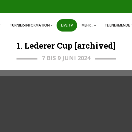
T
TURNIER-INFORMATION
LIVE TV
MEHR...
TEILNEHMENDE 
1. Lederer Cup [archived]
7 BIS 9 JUNI 2024