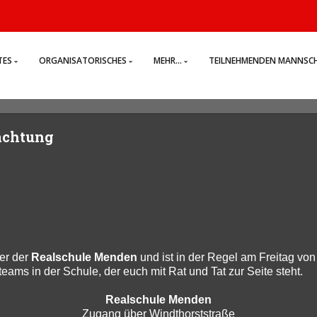
TES
ORGANISATORISCHES
MEHR...
TEILNEHMENDEN MANNSC
achtung
er der
Realschule
Menden
und ist in der Regel am Freitag von
ams in der Schule, der euch mit Rat und Tat zur Seite steht.
Realschule Menden
Zugang über Windthorststraße