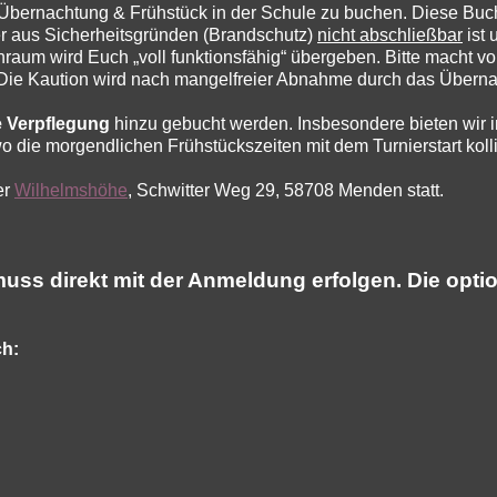
 Übernachtung & Frühstück in der Schule zu buchen. Diese Buch
er aus Sicherheitsgründen (Brandschutz)
nicht abschließbar
ist 
raum wird Euch „voll funktionsfähig“ übergeben. Bitte macht v
Die Kaution wird nach mangelfreier Abnahme durch das Übernac
e Verpflegung
hinzu gebucht werden. Insbesondere bieten wir i
wo die morgendlichen Frühstückszeiten mit dem Turnierstart kol
er
Wilhelmshöhe
, Schwitter Weg 29, 58708 Menden statt.
ss direkt mit der Anmeldung erfolgen. Die opti
ch: