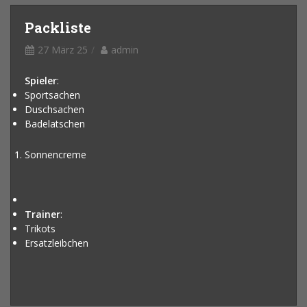
Packliste
27 März 25
admin
Spieler
:
Sportsachen
Duschsachen
Badelatschen
Sonnencreme
Trainer
:
Trikots
Ersatzleibchen