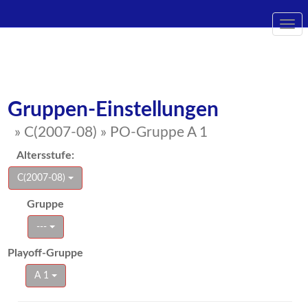
Togg
navi
Gruppen-Einstellungen
» C(2007-08) » PO-Gruppe A 1
Altersstufe:
C(2007-08)
Gruppe
---
Playoff-Gruppe
A 1