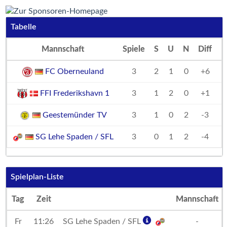
Tabelle
Mannschaft
Spiele
S
U
N
Diff
P
FC Oberneuland
3
2
1
0
+6
FFI Frederikshavn 1
3
1
2
0
+1
Geestemünder TV
3
1
0
2
-3
SG Lehe Spaden / SFL
3
0
1
2
-4
Spielplan-Liste
Tag
Zeit
Mannschaft
Fr
11:26
SG Lehe Spaden / SFL
-