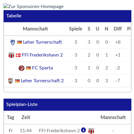
Tabelle
Mannschaft
Spiele
S
U
N
Diff
Pu
Leher Turnerschaft
3
3
0
0
+8
FFI Frederikshavn 2
3
2
0
1
+1
FC Sparta
3
1
0
2
-2
Leher Turnerschaft 2
3
0
0
3
-7
Spielplan-Liste
Tag
Zeit
Mannschaft
Fr
11:44
FFI Frederikshavn 2
-