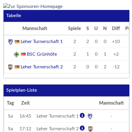
Tabelle
Mannschaft
Spiele
S
U
N
Diff
Pu
Leher Turnerschaft 1
2
2
0
0
+10
BSC Grünhöfe
2
1
0
1
+2
Leher Turnerschaft 2
2
0
0
2
-12
Spielplan-Liste
Tag
Zeit
Mannschaft
Sa
16:45
Leher Turnerschaft 1
-
Sa
17:12
Leher Turnerschaft 2
-