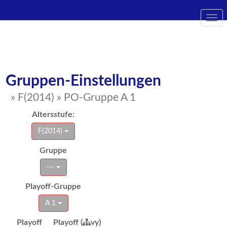
Togg
navi
Gruppen-Einstellungen
» F(2014) » PO-Gruppe A 1
Altersstufe:
F(2014)
Gruppe
---
Playoff-Gruppe
A 1
Playoff
Playoff (
vy)