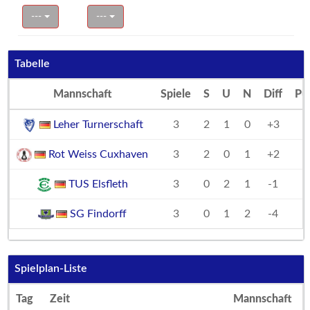
---
---
Tabelle
Mannschaft
Spiele
S
U
N
Diff
Pu
Leher Turnerschaft
3
2
1
0
+3
Rot Weiss Cuxhaven
3
2
0
1
+2
TUS Elsfleth
3
0
2
1
-1
SG Findorff
3
0
1
2
-4
Spielplan-Liste
Tag
Zeit
Mannschaft