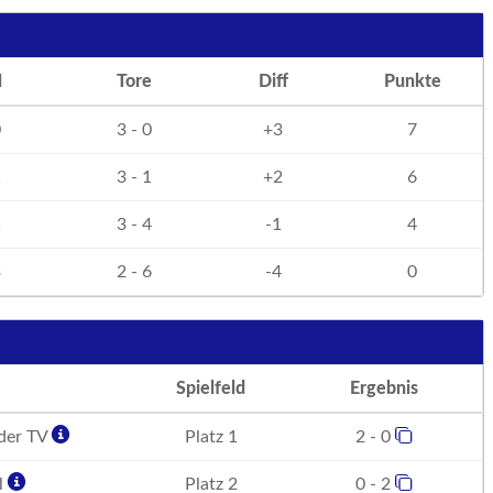
N
Tore
Diff
Punkte
0
3 - 0
+3
7
1
3 - 1
+2
6
1
3 - 4
-1
4
3
2 - 6
-4
0
Spielfeld
Ergebnis
der TV
Platz 1
2 - 0
l
Platz 2
0 - 2