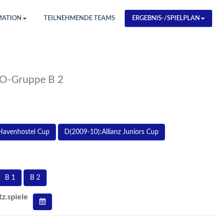
MATION
TEILNEHMENDE TEAMS
ERGEBNIS-/SPIELPLAN
PO-Gruppe B 2
Havenhostel Cup
D(2009-10):Allianz Juniors Cup
B 1
B 2
tz.spiele