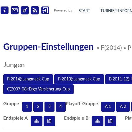
Powered by
START
TURNIER-INFOR
Gruppen-Einstellungen
» F(2014) » 
Jungen
F(2014):Langmack Cup
F(2013):Langmack Cup
E(2011-12):
C(2007-08):Ergo Versicherung Cup
Gruppe
Playoff-Gruppe
1
2
3
4
A 1
A 2
Endspiele A
Endspiele B
Pla