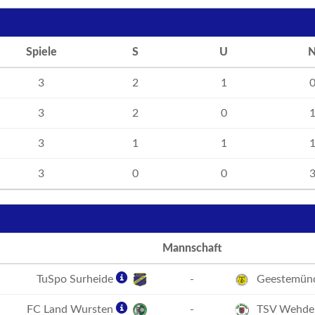
Spiele
S
U
3
2
1
3
2
0
3
1
1
3
0
0
Mannschaft
TuSpo Surheide
-
Geestemün
FC Land Wursten
-
TSV Wehde