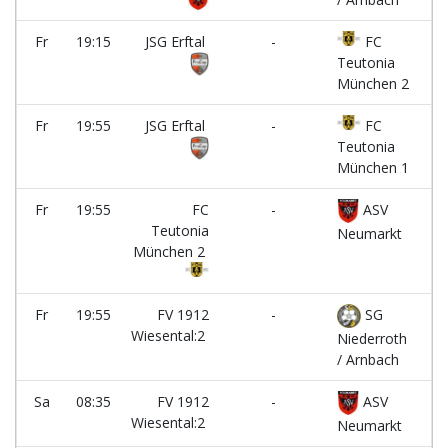
Fr
19:15
JSG Erftal
-
FC
Pl
Teutonia
München 2
Fr
19:55
JSG Erftal
-
FC
Pl
Teutonia
München 1
Fr
19:55
FC
-
ASV
Pl
Teutonia
Neumarkt
München 2
Fr
19:55
FV 1912
-
SG
Pl
Wiesental:2
Niederroth
/ Arnbach
Sa
08:35
FV 1912
-
ASV
Pl
Wiesental:2
Neumarkt