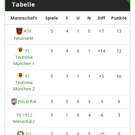
Tabelle
Mannschaft
Spiele
S
U
N
Diff
Punkte
ASV
5
4
1
0
+7
13
Neumarkt
FC
5
4
0
1
+14
12
Teutonia
München 1
FC
5
3
1
1
+5
10
Teutonia
München 2
JSG Erftal
5
2
0
3
-5
6
FV 1912
5
1
0
4
-6
3
Wiesental:2
SG
5
0
0
5
-15
0