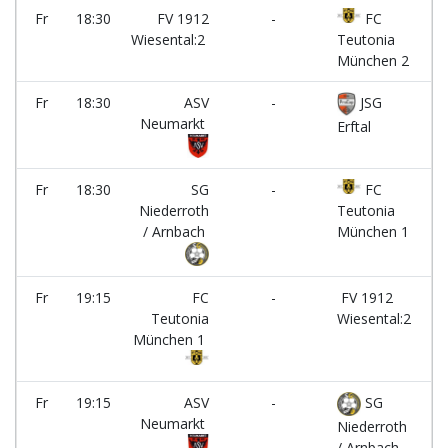
Fr
18:30
FV 1912
-
FC
Pl
Wiesental:2
Teutonia
München 2
Fr
18:30
ASV
-
JSG
Pl
Neumarkt
Erftal
Fr
18:30
SG
-
FC
Pl
Niederroth
Teutonia
/ Arnbach
München 1
Fr
19:15
FC
-
FV 1912
Pl
Teutonia
Wiesental:2
München 1
Fr
19:15
ASV
-
SG
Pl
Neumarkt
Niederroth
/ Arnbach