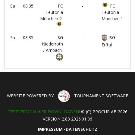
Sa
08:35
FC
-
FC
Pl
Teutonia
Teutonia
München 2
München 1
Sa
08:35
SG
-
JSG
Pl
Niederroth
Erftal
/ Arnbach
WEBSITE POWERED BY
TOURNAMENT SOFTWARE
TESTVERSION HIER DOWNLOADEN!
© (C) PROCUP AB 2026
VERSION 2.83 2026.01.06
IMPRESSUM
-
DATENSCHUTZ