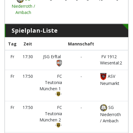
Niederroth /
Arnbach
Spielplan-Liste
Tag
Zeit
Mannschaft
Pl
Fr
17:30
JSG Erftal
-
FV 1912
Pl
Wiesental:2
Fr
17:50
FC
-
ASV
Pl
Teutonia
Neumarkt
München 1
Fr
17:50
FC
-
SG
Pl
Teutonia
Niederroth
München 2
/ Arnbach