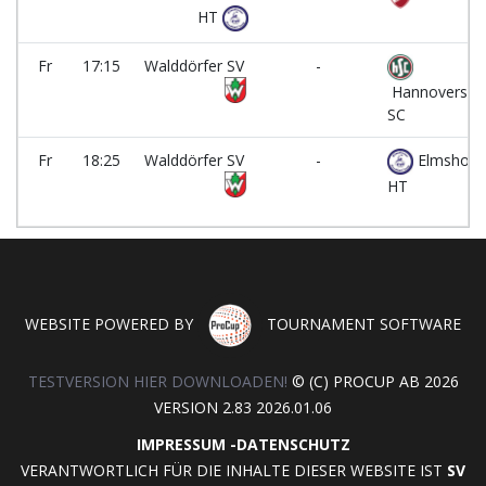
HT
Fr
17:15
Walddörfer SV
-
Hannoversch
SC
Fr
18:25
Walddörfer SV
-
Elmshorn
HT
WEBSITE POWERED BY
TOURNAMENT SOFTWARE
TESTVERSION HIER DOWNLOADEN!
© (C) PROCUP AB 2026
VERSION 2.83 2026.01.06
IMPRESSUM
-
DATENSCHUTZ
VERANTWORTLICH FÜR DIE INHALTE DIESER WEBSITE IST
SV