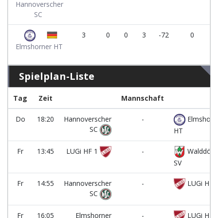
Hannoverscher
SC
3
0
0
3
-72
0
Elmshorner HT
Spielplan-Liste
Tag
Zeit
Mannschaft
Do
18:20
Hannoverscher
-
Elmshorn
SC
HT
Fr
13:45
LUGi HF 1
-
Walddörf
SV
Fr
14:55
Hannoverscher
-
LUGi HF 
SC
Fr
16:05
Elmshorner
-
LUGi HF 