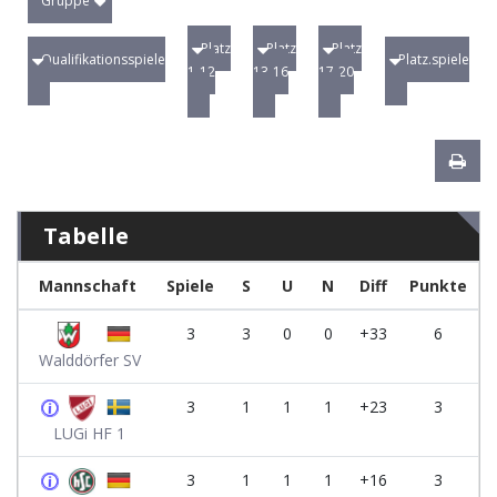
Gruppe
Platz
Platz
Platz
Qualifikationsspiele
Platz.spiele
1-12
13-16
17-20
Tabelle
Mannschaft
Spiele
S
U
N
Diff
Punkte
3
3
0
0
+33
6
Walddörfer SV
3
1
1
1
+23
3
LUGi HF 1
3
1
1
1
+16
3