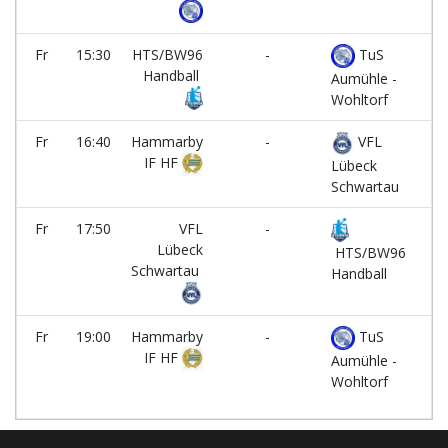
Fr
15:30
HTS/BW96
-
TuS
Handball
Aumühle -
Wohltorf
Fr
16:40
Hammarby
-
VFL
IF HF
Lübeck
Schwartau
Fr
17:50
VFL
-
Lübeck
HTS/BW96
Schwartau
Handball
Fr
19:00
Hammarby
-
TuS
IF HF
Aumühle -
Wohltorf