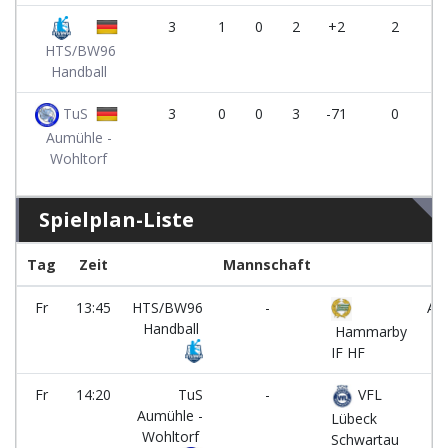
3
1
0
2
+2
2
HTS/BW96
Handball
TuS
3
0
0
3
-71
0
Aumühle -
Wohltorf
Spielplan-Liste
Tag
Zeit
Mannschaft
Fr
13:45
HTS/BW96
-
Al
Handball
Hammarby
IF HF
Fr
14:20
TuS
-
VFL
Aumühle -
Lübeck
Wohltorf
Schwartau