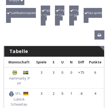
Gruppe
Platz
Platz
Platz
Qualifikationsspiele
Platz.spiele
1-12
13-16
17-20
Tabelle
Mannschaft
Spiele
S
U
N
Diff
Punkte
3
3
0
0
+75
6
Hammarby IF
HF
VFL
3
2
0
1
-6
4
Lübeck
Schwartau