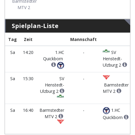
Barmstedter
MTV 2
Spielplan-Liste
Tag
Zeit
Mannschaft
Sa
14:20
1.HC
-
SV
Quickborn
Henstedt-
Ulzburg 2
Sa
15:30
SV
-
Henstedt-
Barmstedter
Ulzburg 2
MTV 2
Sa
16:40
Barmstedter
-
1.HC
MTV 2
Quickborn