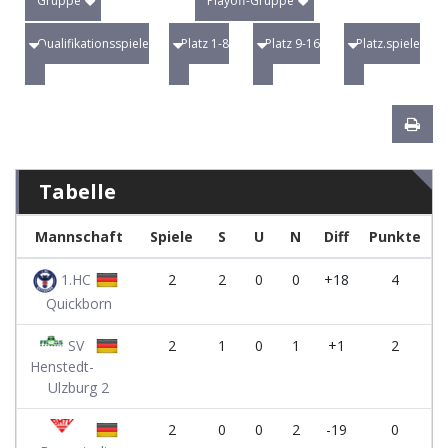
Gruppe
Playoff-Gruppe
Qualifikationsspiele
Platz 1-8
Platz 9-16
Platz.spiele
Tabelle
Mannschaft
Spiele
S
U
N
Diff
Punkte
1.HC
2
2
0
0
+18
4
Quickborn
SV
2
1
0
1
+1
2
Henstedt-
Ulzburg 2
2
0
0
2
-19
0