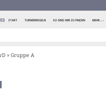
VED
START
TURNIERREGELN
SO SIND WIR ZU FINDEN
MEHR...
wD » Gruppe A