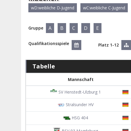
wD:weibliche D-Jugend
wC:weibliche C-Jugend
A
B
C
D
E
Gruppe
Qualifikationsspiele
Platz 1-12
Tabelle
Mannschaft
SV Henstedt-Ulzburg 1
Stralsunder HV
HSG 404
BSV 93 Magdeburg