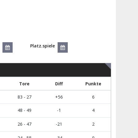
Platz.spiele
Tore
Diff
Punkte
83 - 27
+56
6
48 - 49
-1
4
26 - 47
-21
2
24 - 58
-34
0