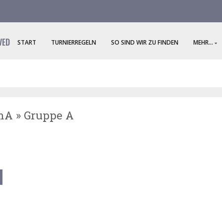
VED
START
TURNIERREGELN
SO SIND WIR ZU FINDEN
MEHR...
mA » Gruppe A