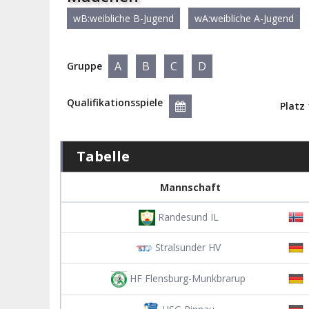
wB:weibliche B-Jugend
wA:weibliche A-Jugend
A
B
C
D
Gruppe
Qualifikationsspiele
Platz 
Tabelle
Mannschaft
Randesund IL
Stralsunder HV
HF Flensburg-Munkbrarup