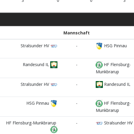
3
0
0
3
Mannschaft
Stralsunder HV
-
HSG Pinnau
Randesund IL
-
HF Flensburg-
Munkbrarup
Stralsunder HV
-
Randesund IL
HSG Pinnau
-
HF Flensburg-
Munkbrarup
HF Flensburg-Munkbrarup
-
Stralsunder HV