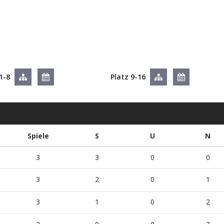
1-8
Platz 9-16
Spiele
S
U
N
3
3
0
0
3
2
0
1
3
1
0
2