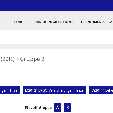
START
TURNIER-INFORMATION
TEILNEHMENDE TE
D(2011) » Gruppe 2
ngen Hinze
E(2012):ERGO Versicherungen Hinze
D(2011):Leh
A
B
Playoff-Gruppe