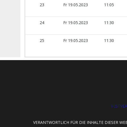
23
Fr 19.05.2023
11:05
24
Fr 19.05.2023
11:30
25
Fr 19.05.2023
11:30
TESTVE
VERANTWORTLICH FÜR DIE INHALTE DIESER WEB