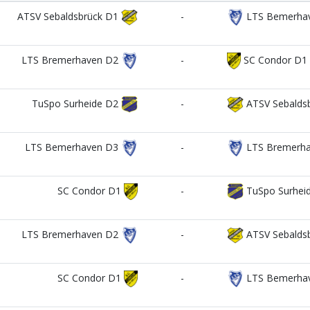
ATSV Sebaldsbrück D1
-
LTS Bemerha
LTS Bremerhaven D2
-
SC Condor D1
TuSpo Surheide D2
-
ATSV Sebalds
LTS Bemerhaven D3
-
LTS Bremerha
SC Condor D1
-
TuSpo Surhei
LTS Bremerhaven D2
-
ATSV Sebalds
SC Condor D1
-
LTS Bemerha