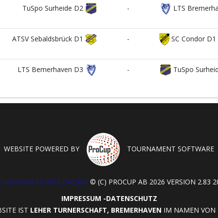
TuSpo Surheide D2
-
LTS Bremerha
ATSV Sebaldsbrück D1
-
SC Condor D1
LTS Bemerhaven D3
-
TuSpo Surhei
WEBSITE POWERED BY
TOURNAMENT SOFTWARE
RSION HIER DOWNLOADEN!
© (C) PROCUP AB 2026 VERSION 2.83 20
IMPRESSUM
-
DATENSCHUTZ
SITE IST
LEHER TURNERSCHAFT, BREMERHAVEN
IM NAMEN VON L