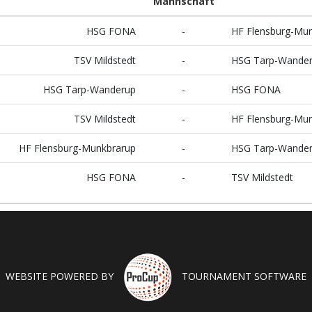
Mannschaft
HSG FONA
-
HF Flensburg-Mun
TSV Mildstedt
-
HSG Tarp-Wande
HSG Tarp-Wanderup
-
HSG FONA
TSV Mildstedt
-
HF Flensburg-Mun
HF Flensburg-Munkbrarup
-
HSG Tarp-Wande
HSG FONA
-
TSV Mildstedt
WEBSITE POWERED BY
TOURNAMENT SOFTWARE