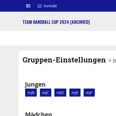
Kontakt
TEAM HANDBALL CUP 2024 [ARCHIVED]
Gruppen-Einstellungen
» 
Jungen
mJB
mJC
mJD
mJE
mJF
Mädchen