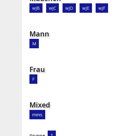
wJB
wJC
wJD
wJE
wJF
Mann
M
Frau
F
Mixed
minis
1
Gruppe