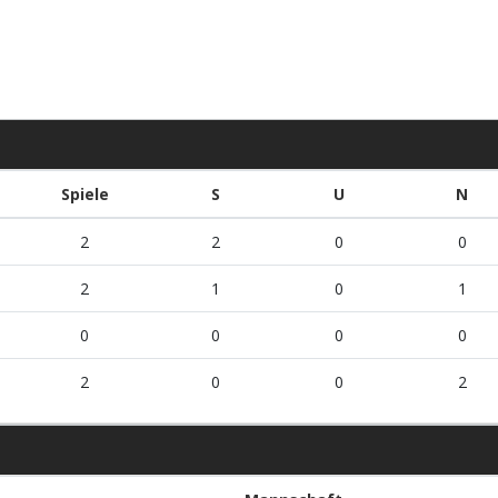
Spiele
S
U
N
2
2
0
0
2
1
0
1
0
0
0
0
2
0
0
2