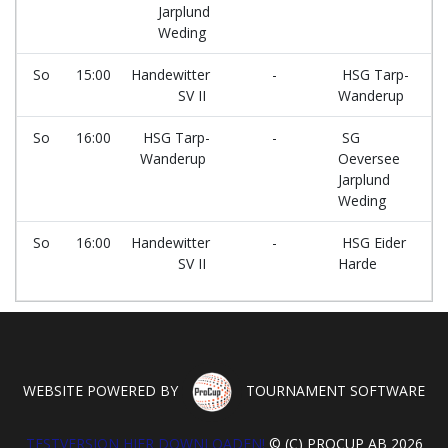
Jarplund
Weding
So
15:00
Handewitter
-
HSG Tarp-
SV II
Wanderup
So
16:00
HSG Tarp-
-
SG
Wanderup
Oeversee
Jarplund
Weding
So
16:00
Handewitter
-
HSG Eider
SV II
Harde
WEBSITE POWERED BY
TOURNAMENT SOFTWARE
TESTVERSION HIER DOWNLOADEN!
© (C) PROCUP AB 2026