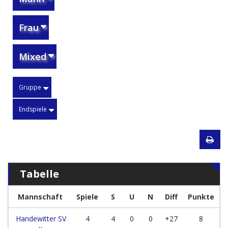
Frau
Mixed
Gruppe
Endspiele
Tabelle
Mannschaft
Spiele
S
U
N
Diff
Punkte
Handewitter SV
4
4
0
0
+27
8