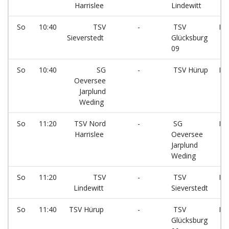
Harrislee
Lindewitt
7
So
10:40
TSV
-
TSV
Fe
Sieverstedt
Glücksburg
8
09
So
10:40
SG
-
TSV Hürup
Fe
Oeversee
5
Jarplund
Weding
So
11:20
TSV Nord
-
SG
Fe
Harrislee
Oeversee
7
Jarplund
Weding
So
11:20
TSV
-
TSV
Fe
Lindewitt
Sieverstedt
8
So
11:40
TSV Hürup
-
TSV
Fe
Glücksburg
5