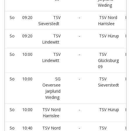
Weding
So
09:20
TSV
-
TSV Nord
Fe
Sieverstedt
Harrislee
8
So
09:20
TSV
-
TSV Hürup
Fe
Lindewitt
5
So
10:00
TSV
-
TSV
Fe
Lindewitt
Glücksburg
7
09
So
10:00
SG
-
TSV
Fe
Oeversee
Sieverstedt
8
Jarplund
Weding
So
10:00
TSV Nord
-
TSV Hürup
Fe
Harrislee
5
So
10:40
TSV Nord
-
TSV
Fe