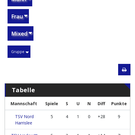
Frau
Mixed
Gruppe
Tabelle
Mannschaft
Spiele
S
U
N
Diff
Punkte
TSV Nord
5
4
1
0
+28
9
Harrislee