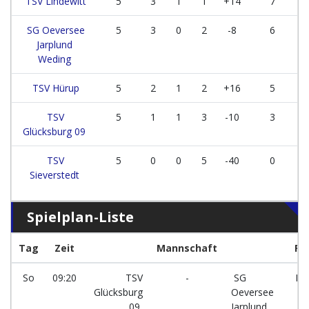
TSV Lindewitt
5
3
1
1
+14
7
SG Oeversee
5
3
0
2
-8
6
Jarplund
Weding
TSV Hürup
5
2
1
2
+16
5
TSV
5
1
1
3
-10
3
Glücksburg 09
TSV
5
0
0
5
-40
0
Sieverstedt
Spielplan-Liste
Tag
Zeit
Mannschaft
Fe
So
09:20
TSV
-
SG
Fe
Glücksburg
Oeversee
7
09
Jarplund