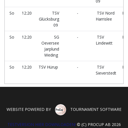
09
So
12:20
TSV
-
TSV Nord
Fe
Glücksburg
Harrislee
7
09
So
12:20
SG
-
TSV
Fe
Oeversee
Lindewitt
8
Jarplund
Weding
So
12:20
TSV Hürup
-
TSV
Fe
Sieverstedt
6
WEBSITE POWERED BY
TOURNAMENT SOFTWARE
TESTVERSION HIER DOWNLOADEN!
© (C) PROCUP AB 2026