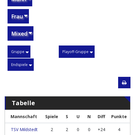
Frau
Mixed
Gruppe
Playoff-Gruppe
Endspiele
Tabelle
Mannschaft
Spiele
S
U
N
Diff
Punkte
TSV Mildstedt
2
2
0
0
+24
4