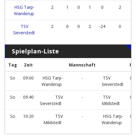
HSG Tarp-
2
1
0
1
0
2
Wanderup
TSV
2
0
0
2
-24
0
Sieverstedt
Spielplan-Liste
Tag
Zeit
Mannschaft
Fe
So
09:00
HSG Tarp-
-
TSV
Fe
Wanderup
Sieverstedt
6
So
09:40
TSV
-
TSV
Fe
Sieverstedt
Mildstedt
6
So
10:20
TSV
-
HSG Tarp-
Fe
Mildstedt
Wanderup
6