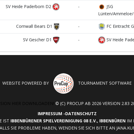
SV Heide Paderborn D2
-
JSG
Lünten/Ammeloe/E
Cornwall Bears D1
-
FC Eintracht G
SV Gescher D1
-
SV Heide Pad
WEBSITE POWERED BY
TOURNAMENT SOFTWARE
RSION HIER DOWNLOADEN!
© (C) PROCUP AB 2026 VERSION 2.83 20
IMPRESSUM
-
DATENSCHUTZ
E IST
IBBENBÜRENER SPIELVEREINIGUNG 08 E.V., IBBENBÜREN
IM 
A. FALLS SIE PROBLEME HABEN, WENDEN SIE SICH BITTE AN
JANA.KU