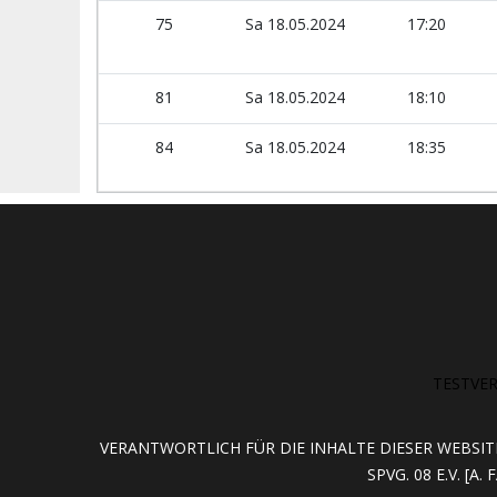
75
Sa 18.05.2024
17:20
81
Sa 18.05.2024
18:10
84
Sa 18.05.2024
18:35
TESTVE
VERANTWORTLICH FÜR DIE INHALTE DIESER WEBSIT
SPVG. 08 E.V. [