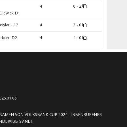
4
0 - 2
llewick D1
eislar U12
4
3 - 0
erborn D2
4
4 - 0
26.01.06
NAMEN VON VOLKSBANK CUP 2024 - IBBENBÜRENER
NDE@IBB-SV.NET
.