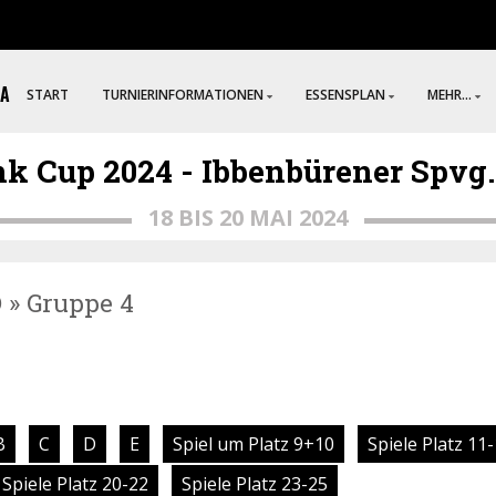
[A
START
TURNIERINFORMATIONEN
ESSENSPLAN
MEHR...
k Cup 2024 - Ibbenbürener Spvg. 0
18 BIS 20 MAI 2024
D » Gruppe 4
B
C
D
E
Spiel um Platz 9+10
Spiele Platz 11
Spiele Platz 20-22
Spiele Platz 23-25