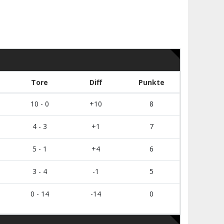
Tore
Diff
Punkte
10 - 0
+10
8
4 - 3
+1
7
5 - 1
+4
6
3 - 4
-1
5
0 - 14
-14
0