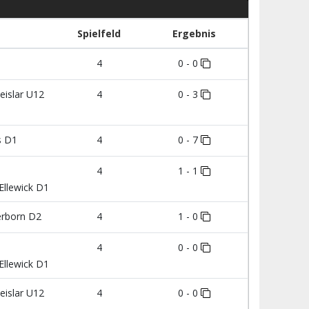
Spielfeld
Ergebnis
1
4
0 - 0
eislar U12
4
0 - 3
s D1
4
0 - 7
4
1 - 1
llewick D1
erborn D2
4
1 - 0
4
0 - 0
llewick D1
eislar U12
4
0 - 0