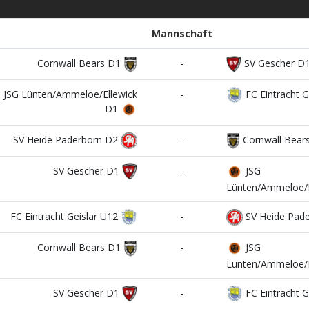
Mannschaft
Cornwall Bears D1
-
SV Gescher D
JSG Lünten/Ammeloe/Ellewick
-
FC Eintracht G
D1
SV Heide Paderborn D2
-
Cornwall Bear
SV Gescher D1
-
JSG
Lünten/Ammeloe/E
FC Eintracht Geislar U12
-
SV Heide Pad
Cornwall Bears D1
-
JSG
Lünten/Ammeloe/E
SV Gescher D1
-
FC Eintracht G