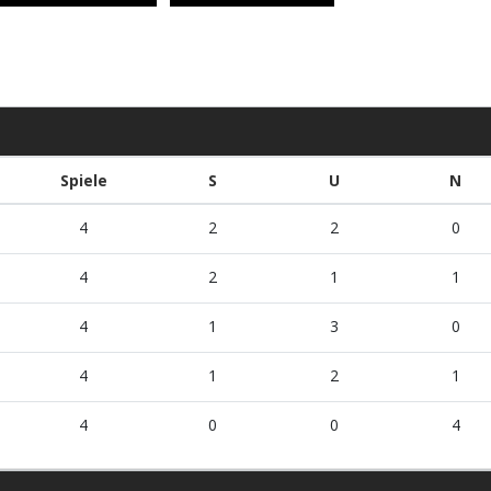
Spiele
S
U
N
4
2
2
0
4
2
1
1
4
1
3
0
4
1
2
1
4
0
0
4