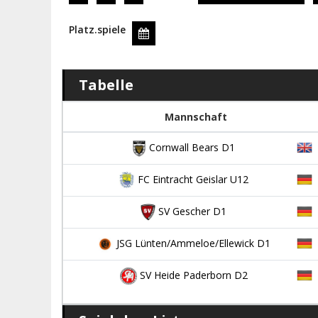
Platz.spiele
Tabelle
Mannschaft
Cornwall Bears D1
FC Eintracht Geislar U12
SV Gescher D1
JSG Lünten/Ammeloe/Ellewick D1
SV Heide Paderborn D2