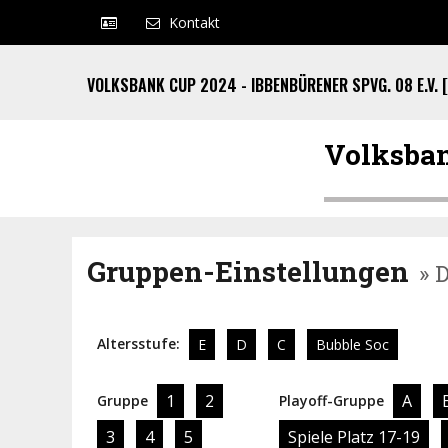
Kontakt
VOLKSBANK CUP 2024 - IBBENBÜRENER SPVG. 08 E.V. 
Volksban
Gruppen-Einstellungen
» 
Altersstufe:
E
D
C
Bubble Soc
1
2
A
Gruppe
Playoff-Gruppe
3
4
5
Spiele Platz 17-19