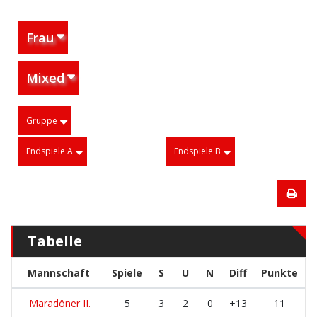
Frau
Mixed
Gruppe
Endspiele A
Endspiele B
Tabelle
Mannschaft
Spiele
S
U
N
Diff
Punkte
Maradöner II.
5
3
2
0
+13
11