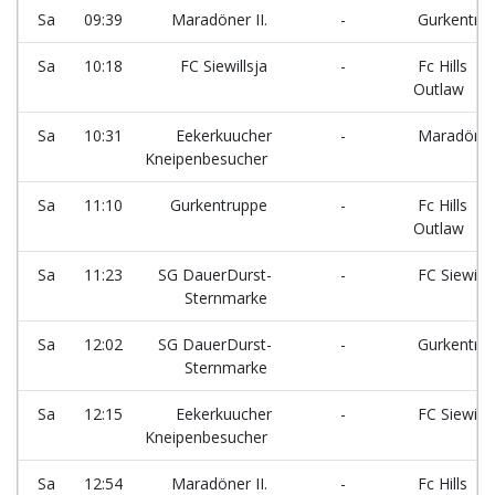
Sa
09:39
Maradöner II.
-
Gurkentru
Sa
10:18
FC Siewillsja
-
Fc Hills
Outlaw
Sa
10:31
Eekerkuucher
-
Maradöner 
Kneipenbesucher
Sa
11:10
Gurkentruppe
-
Fc Hills
Outlaw
Sa
11:23
SG DauerDurst-
-
FC Siewills
Sternmarke
Sa
12:02
SG DauerDurst-
-
Gurkentru
Sternmarke
Sa
12:15
Eekerkuucher
-
FC Siewills
Kneipenbesucher
Sa
12:54
Maradöner II.
-
Fc Hills