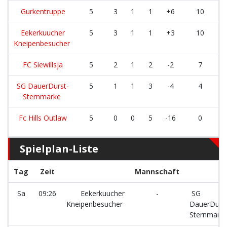
Gurkentruppe
5
3
1
1
+6
10
Eekerkuucher
5
3
1
1
+3
10
Kneipenbesucher
FC Siewillsja
5
2
1
2
-2
7
SG DauerDurst-
5
1
1
3
-4
4
Sternmarke
Fc Hills Outlaw
5
0
0
5
-16
0
Spielplan-Liste
Tag
Zeit
Mannschaft
Sa
09:26
Eekerkuucher
-
SG
Kneipenbesucher
DauerDurst
Sternmark