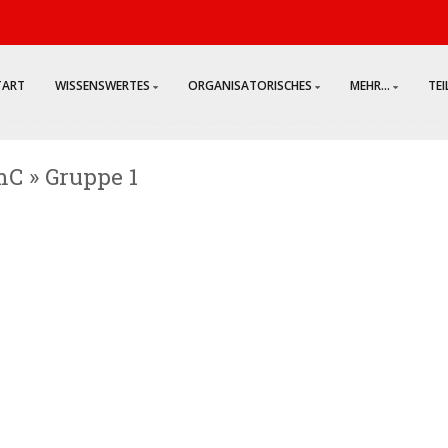
TART
WISSENSWERTES
ORGANISATORISCHES
MEHR...
TE
mC » Gruppe 1