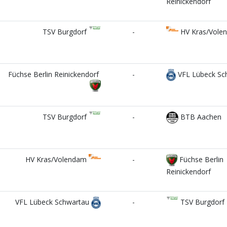
Reinickendorf
TSV Burgdorf
-
HV Kras/Vole
Füchse Berlin Reinickendorf
-
VFL Lübeck Sc
TSV Burgdorf
-
BTB Aachen
HV Kras/Volendam
-
Füchse Berlin
Reinickendorf
VFL Lübeck Schwartau
-
TSV Burgdorf