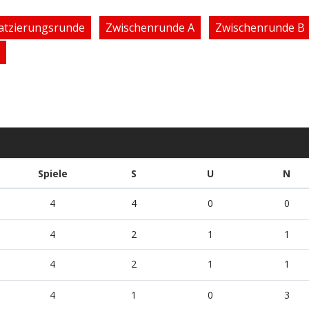
atzierungsrunde
Zwischenrunde A
Zwischenrunde B
Spiele
S
U
N
4
4
0
0
4
2
1
1
4
2
1
1
4
1
0
3