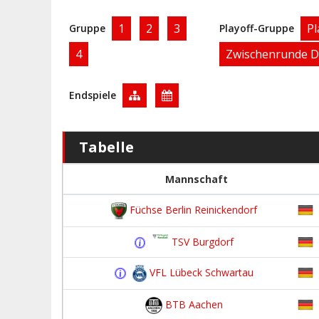
1
2
3
Pl
Gruppe
Playoff-Gruppe
4
Zwischenrunde D
Endspiele
Tabelle
Mannschaft
Füchse Berlin Reinickendorf
TSV Burgdorf
VFL Lübeck Schwartau
BTB Aachen