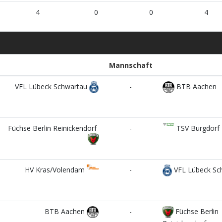
4
0
0
4
Mannschaft
VFL Lübeck Schwartau
-
BTB Aachen
Füchse Berlin Reinickendorf
-
TSV Burgdorf
HV Kras/Volendam
-
VFL Lübeck Sc
BTB Aachen
-
Füchse Berlin