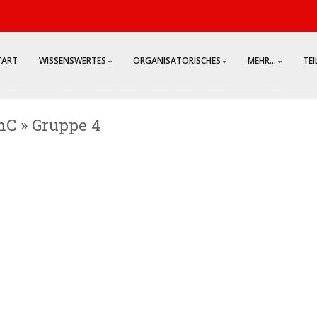
TART
WISSENSWERTES
ORGANISATORISCHES
MEHR...
TE
mC » Gruppe 4