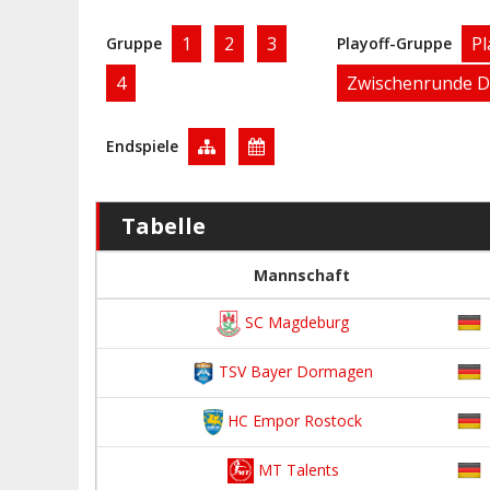
1
2
3
Pl
Gruppe
Playoff-Gruppe
4
Zwischenrunde D
Endspiele
Tabelle
Mannschaft
SC Magdeburg
TSV Bayer Dormagen
HC Empor Rostock
MT Talents