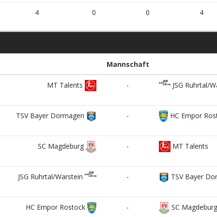
4
0
0
4
Mannschaft
MT Talents
-
JSG Ruhrtal/W
TSV Bayer Dormagen
-
HC Empor Ros
SC Magdeburg
-
MT Talents
JSG Ruhrtal/Warstein
-
TSV Bayer Do
HC Empor Rostock
-
SC Magdebur