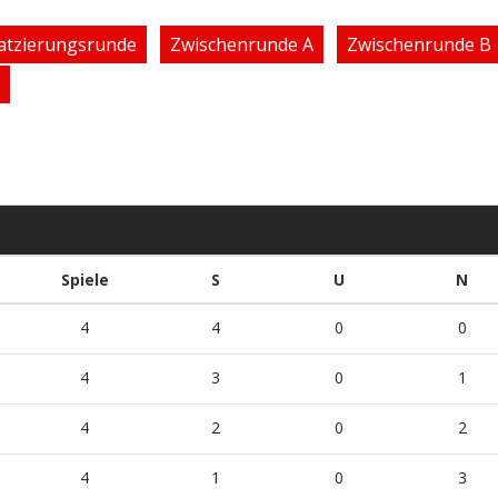
atzierungsrunde
Zwischenrunde A
Zwischenrunde B
Spiele
S
U
N
4
4
0
0
4
3
0
1
4
2
0
2
4
1
0
3