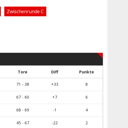
Zwischenrunde C
Tore
Diff
Punkte
71 - 38
+33
8
67 - 60
+7
6
68 - 69
-1
4
45 - 67
-22
2