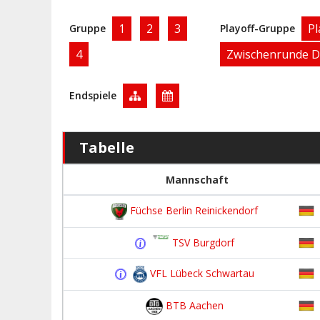
1
2
3
Pl
Gruppe
Playoff-Gruppe
4
Zwischenrunde D
Endspiele
Tabelle
Mannschaft
Füchse Berlin Reinickendorf
TSV Burgdorf
VFL Lübeck Schwartau
BTB Aachen