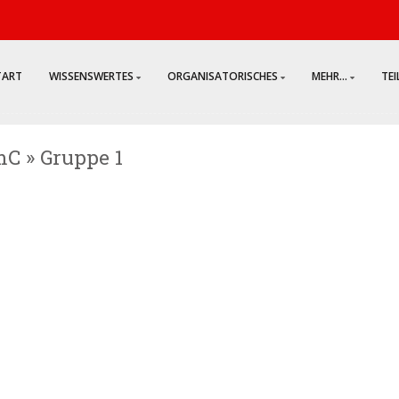
TART
WISSENSWERTES
ORGANISATORISCHES
MEHR...
TE
mC » Gruppe 1