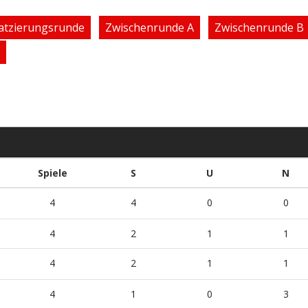
atzierungsrunde
Zwischenrunde A
Zwischenrunde B
Spiele
S
U
N
4
4
0
0
4
2
1
1
4
2
1
1
4
1
0
3