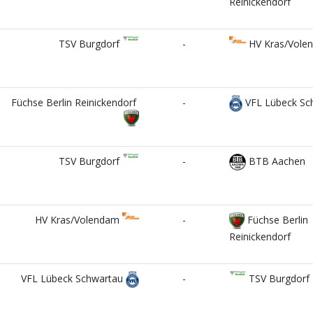
Reinickendorf
TSV Burgdorf
-
HV Kras/Vole
Füchse Berlin Reinickendorf
-
VFL Lübeck Sc
TSV Burgdorf
-
BTB Aachen
HV Kras/Volendam
-
Füchse Berlin
Reinickendorf
VFL Lübeck Schwartau
-
TSV Burgdorf