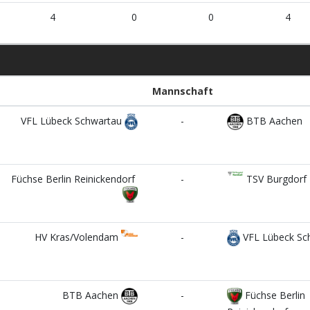
4
0
0
4
Mannschaft
VFL Lübeck Schwartau
-
BTB Aachen
Füchse Berlin Reinickendorf
-
TSV Burgdorf
HV Kras/Volendam
-
VFL Lübeck Sc
BTB Aachen
-
Füchse Berlin