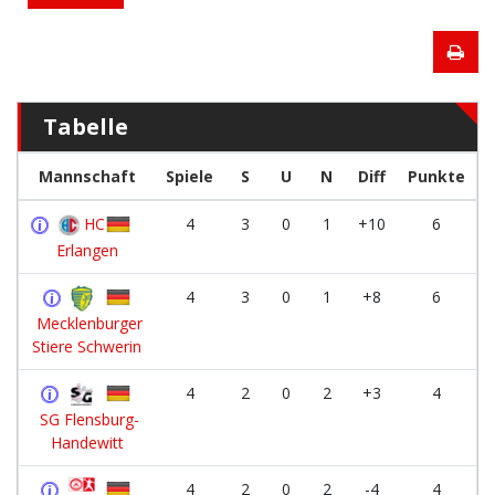
Tabelle
Mannschaft
Spiele
S
U
N
Diff
Punkte
HC
4
3
0
1
+10
6
Erlangen
4
3
0
1
+8
6
Mecklenburger
Stiere Schwerin
4
2
0
2
+3
4
SG Flensburg-
Handewitt
4
2
0
2
-4
4