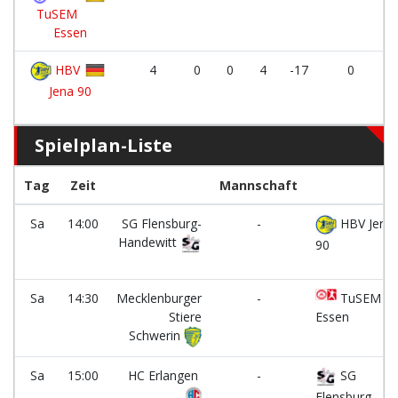
TuSEM
Essen
HBV
4
0
0
4
-17
0
Jena 90
Spielplan-Liste
Tag
Zeit
Mannschaft
Sa
14:00
SG Flensburg-
-
HBV Jena
Handewitt
90
Sa
14:30
Mecklenburger
-
TuSEM
Stiere
Essen
Schwerin
Sa
15:00
HC Erlangen
-
SG
Flensburg-