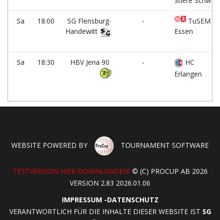
Stiere Schweri
Sa
18:00
SG Flensburg-
-
TuSEM
Handewitt
Essen
Sa
18:30
HBV Jena 90
-
HC
Erlangen
WEBSITE POWERED BY
TOURNAMENT SOFTWARE
TESTVERSION HIER DOWNLOADEN!
© (C) PROCUP AB 2026
VERSION 2.83 2026.01.06
IMPRESSUM
-
DATENSCHUTZ
VERANTWORTLICH FÜR DIE INHALTE DIESER WEBSITE IST
SG