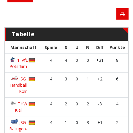
Tabelle
Mannschaft
Spiele
S
U
N
Diff
Punkte
1. VfL
4
4
0
0
+31
8
Potsdam
JSG
4
3
0
1
+2
6
Handball
Köln
THW
4
2
0
2
-3
4
Kiel
JSG
4
1
0
3
+1
2
Balingen-