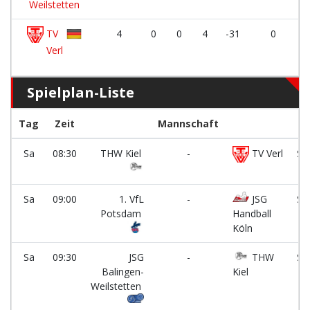
Weilstetten
TV
4
0
0
4
-31
0
Verl
Spielplan-Liste
Tag
Zeit
Mannschaft
Sa
08:30
THW Kiel
-
TV Verl
Sp
Ha
Sa
09:00
1. VfL
-
JSG
Sp
Potsdam
Handball
Ha
Köln
Sa
09:30
JSG
-
THW
Sp
Balingen-
Kiel
Ha
Weilstetten