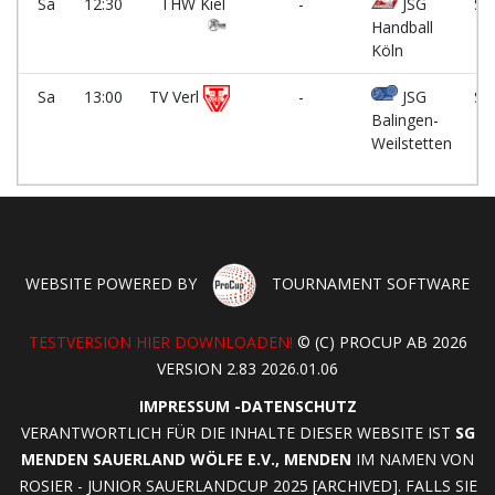
Sa
12:30
THW Kiel
-
JSG
Sp
Handball
Ha
Köln
Sa
13:00
TV Verl
-
JSG
Sp
Balingen-
Ha
Weilstetten
WEBSITE POWERED BY
TOURNAMENT SOFTWARE
TESTVERSION HIER DOWNLOADEN!
© (C) PROCUP AB 2026
VERSION 2.83 2026.01.06
IMPRESSUM
-
DATENSCHUTZ
VERANTWORTLICH FÜR DIE INHALTE DIESER WEBSITE IST
SG
MENDEN SAUERLAND WÖLFE E.V., MENDEN
IM NAMEN VON
ROSIER - JUNIOR SAUERLANDCUP 2025 [ARCHIVED]. FALLS SIE