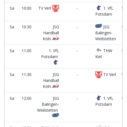
Sa
10:00
TV Verl
-
1. VfL
Sp
Potsdam
Ha
Sa
10:30
JSG
-
JSG
Sp
Handball
Balingen-
Ha
Köln
Weilstetten
Sa
11:00
1. VfL
-
THW
Sp
Potsdam
Kiel
Ha
Sa
11:30
JSG
-
TV Verl
Sp
Handball
Ha
Köln
Sa
12:00
JSG
-
1. VfL
Sp
Balingen-
Potsdam
Ha
Weilstetten