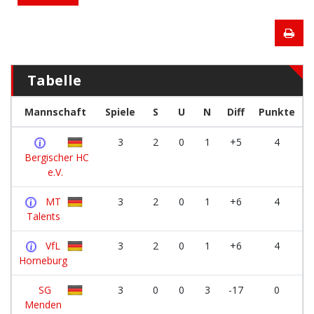
Tabelle
Mannschaft
Spiele
S
U
N
Diff
Punkte
3
2
0
1
+5
4
Bergischer HC
e.V.
MT
3
2
0
1
+6
4
Talents
VfL
3
2
0
1
+6
4
Horneburg
SG
3
0
0
3
-17
0
Menden