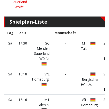
Sauerland
Wölfe
Spielplan-Liste
Tag
Zeit
Mannschaft
Ha
Sa
14:30
SG
-
MT
Spo
Menden
Gy
Talents
Sauerland
a.
Wölfe
Hö
Sa
15:18
VfL
-
Spo
Horneburg
Gy
Bergischer
a.
HC e.V.
Hö
Sa
16:16
MT
-
VfL
Spo
Talents
Gy
Horneburg