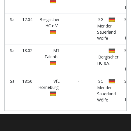
a.
Hö
Sa
17:04
Bergischer
-
SG
Spo
HC e.V.
Gy
Menden
a.
Sauerland
Hö
Wölfe
Sa
18:02
MT
-
Spo
Talents
Gy
Bergischer
a.
HC e.V.
Hö
Sa
18:50
VfL
-
SG
Spo
Horneburg
Gy
Menden
a.
Sauerland
Hö
Wölfe