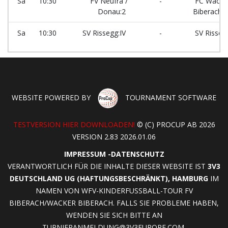
Sa
10:30
FV Neufra /
-
FC Wacke
Donau:2
Biberach:
Sa
10:30
SV Rissegg:IV
-
SV Rissegg
WEBSITE POWERED BY
TOURNAMENT SOFTWARE
TESTVERSION HIER DOWNLOADEN!
© (C) PROCUP AB 2026
VERSION 2.83 2026.01.06
IMPRESSUM
-
DATENSCHUTZ
VERANTWORTLICH FÜR DIE INHALTE DIESER WEBSITE IST
3V3
DEUTSCHLAND UG (HAFTUNGSBESCHRÄNKT), HAMBURG
IM
NAMEN VON WFV-KINDERFUSSBALL-TOUR FV B
IBERACH/WACKER BIBERACH. FALLS SIE PROBLEME HABEN, W
ENDEN SIE SICH BITTE AN
TURNIERANMELDUNG@3V3EUROPE.COM
.