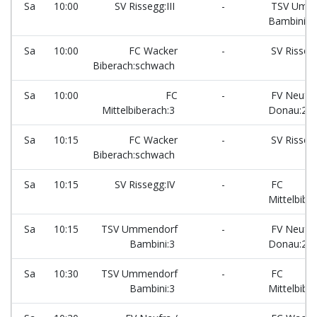
Sa
10:00
SV Rissegg:III
-
TSV Umme
Bambini:3
Sa
10:00
FC Wacker
-
SV Rissegg
Biberach:schwach
Sa
10:00
FC
-
FV Neufra
Mittelbiberach:3
Donau:2
Sa
10:15
FC Wacker
-
SV Rissegg
Biberach:schwach
Sa
10:15
SV Rissegg:IV
-
FC
Mittelbibe
Sa
10:15
TSV Ummendorf
-
FV Neufra
Bambini:3
Donau:2
Sa
10:30
TSV Ummendorf
-
FC
Bambini:3
Mittelbibe