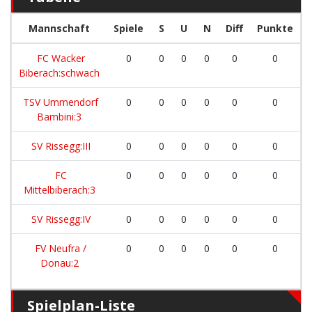
Mannschaft
Spiele
S
U
N
Diff
Punkte
FC Wacker
0
0
0
0
0
0
Biberach:schwach
TSV Ummendorf
0
0
0
0
0
0
Bambini:3
SV Rissegg:III
0
0
0
0
0
0
FC
0
0
0
0
0
0
Mittelbiberach:3
SV Rissegg:IV
0
0
0
0
0
0
FV Neufra /
0
0
0
0
0
0
Donau:2
Spielplan-Liste