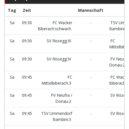
Tag
Zeit
Mannschaft
Sa
09:30
FC Wacker
-
TSV Umme
Biberach:schwach
Bambini:3
Sa
09:30
SV Rissegg:III
-
FC
Mittelbibe
Sa
09:30
SV Rissegg:IV
-
FV Neufra
Donau:2
Sa
09:45
FC
-
FC Wacke
Mittelbiberach:3
Biberach:
Sa
09:45
FV Neufra /
-
SV Rissegg
Donau:2
Sa
09:45
TSV Ummendorf
-
SV Rissegg
Bambini:3