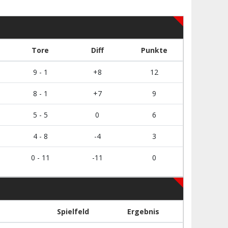
Tore
Diff
Punkte
9 - 1
+8
12
8 - 1
+7
9
5 - 5
0
6
4 - 8
-4
3
0 - 11
-11
0
Spielfeld
Ergebnis