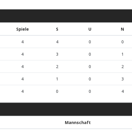
Spiele
S
U
N
4
4
0
0
4
3
0
1
4
2
0
2
4
1
0
3
4
0
0
4
Mannschaft