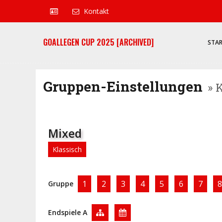
Kontakt
GOALLEGEN CUP 2025 [ARCHIVED]
STA
Gruppen-Einstellungen
» 
Mixed
Klassisch
1
2
3
4
5
6
7
8
Gruppe
Endspiele A