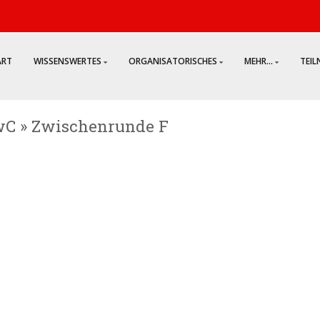
ART
WISSENSWERTES
ORGANISATORISCHES
MEHR...
TEI
wC » Zwischenrunde F