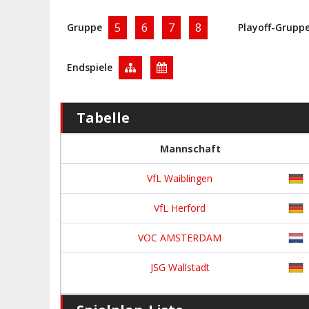
5
6
7
8
Gruppe
Playoff-Grupp
Endspiele
Tabelle
Mannschaft
VfL Waiblingen
VfL Herford
VOC AMSTERDAM
JSG Wallstadt