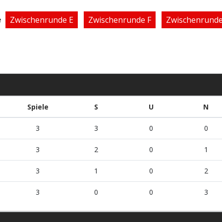
Zwischenrunde E
Zwischenrunde F
Zwischenrunde
e
Spiele
S
U
N
3
3
0
0
3
2
0
1
3
1
0
2
3
0
0
3