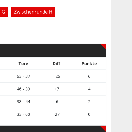
 G
Zwischenrunde H
Tore
Diff
Punkte
63 - 37
+26
6
46 - 39
+7
4
38 - 44
-6
2
33 - 60
-27
0