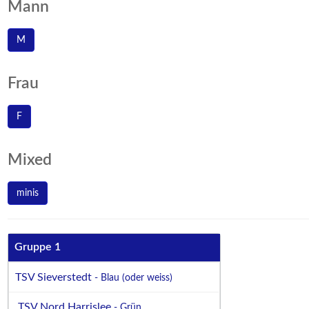
Mann
M
Frau
F
Mixed
minis
Gruppe 1
TSV Sieverstedt
- Blau (oder weiss)
TSV Nord Harrislee
- Grün