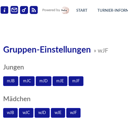
Powered by
START
TURNIER-INFOR
Gruppen-Einstellungen
» wJF
Jungen
mJB
mJC
mJD
mJE
mJF
Mädchen
wJB
wJC
wJD
wJE
wJF