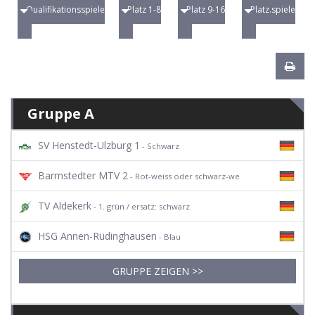
Qualifikationsspiele
Platz 1-8
Platz 9-16
Platz.spiele
Gruppe A
SV Henstedt-Ulzburg 1
- Schwarz
Barmstedter MTV 2
- Rot-weiss oder schwarz-we
TV Aldekerk
- 1. grün / ersatz: schwarz
HSG Annen-Rüdinghausen
- Blau
GRUPPE ZEIGEN >>