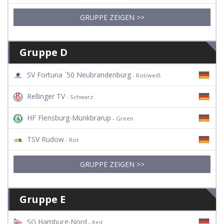
GRUPPE ZEIGEN >>
Gruppe D
SV Fortuna `50 Neubrandenburg
- Rot/weiß
Rellinger TV
- Schwarz
HF Flensburg-Munkbrarup
- Green
TSV Rudow
- Rot
GRUPPE ZEIGEN >>
Gruppe E
SG Hamburg-Nord
- Red