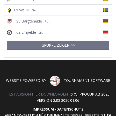
Eslövs IK
- Gelb
TSV Bargteheide
- Rot
TuS Empelde
- Lila
GRUPPE ZEIGEN >>
WEBSITE POWERED BY
TOURNAMENT SOFTWARE
TESTVERSION HIER DOWNLOADEN!
© (C) PROCUP AB 2026
VERSION 2.83 2026.01.06
IMPRESSUM
-
DATENSCHUTZ
VERANTWORTLICH FÜR DIE INHALTE DIESER WEBSITE IST
SV