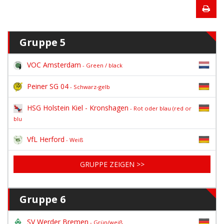
Gruppe 5
VOC Amsterdam
- Green / black
Peiner SG 04
- Schwarz-gelb
HSG Holstein Kiel - Kronshagen
- Rot oder blau (red or
blu
VfL Herford
- Weiß
GRUPPE ZEIGEN >>
Gruppe 6
SV Werder Bremen
- Grün/weiß