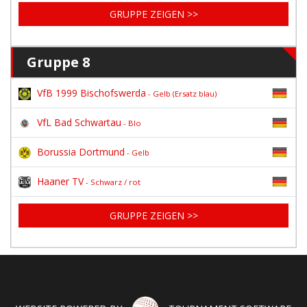
GRUPPE ZEIGEN >>
Gruppe 8
VfB 1999 Bischofswerda
- Gelb (Ersatz blau)
VfL Bad Schwartau
- Blo
Borussia Dortmund
- Gelb
Haaner TV
- Schwarz / rot
GRUPPE ZEIGEN >>