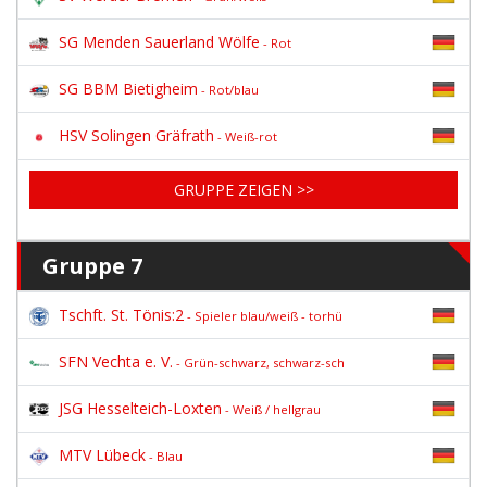
SG Menden Sauerland Wölfe
- Rot
SG BBM Bietigheim
- Rot/blau
HSV Solingen Gräfrath
- Weiß-rot
GRUPPE ZEIGEN >>
Gruppe 7
Tschft. St. Tönis:2
- Spieler blau/weiß - torhü
SFN Vechta e. V.
- Grün-schwarz, schwarz-sch
JSG Hesselteich-Loxten
- Weiß / hellgrau
MTV Lübeck
- Blau