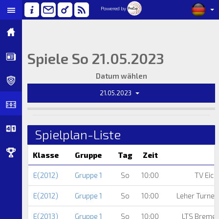
Powered by
Spiele So 21.05.2023
Datum wählen
21.05.2023
Spielplan-Liste
Klasse
Gruppe
Tag
Zeit
E(2012)
Gruppe 1
So
10:00
TV Eich
E(2012)
Gruppe 1
So
10:00
Leher Turner
E(2013)
Gruppe 1
So
10:00
LTS Breme