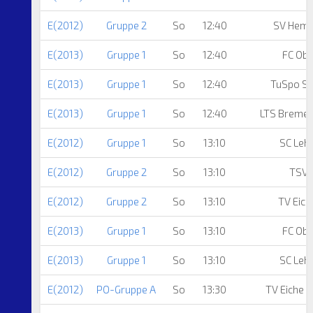
E(2012)
Gruppe 2
So
12:40
SV Heme
E(2013)
Gruppe 1
So
12:40
FC Ob
E(2013)
Gruppe 1
So
12:40
TuSpo Su
E(2013)
Gruppe 1
So
12:40
LTS Breme
E(2012)
Gruppe 1
So
13:10
SC Leh
E(2012)
Gruppe 2
So
13:10
TSV 
E(2012)
Gruppe 2
So
13:10
TV Eich
E(2013)
Gruppe 1
So
13:10
FC Ob
E(2013)
Gruppe 1
So
13:10
SC Leh
E(2012)
PO-Gruppe A
So
13:30
TV Eiche 