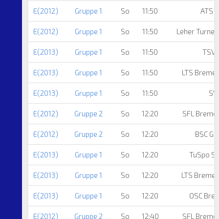
E(2012)
Gruppe 1
So
11:50
ATS 
E(2012)
Gruppe 1
So
11:50
Leher Turner
E(2013)
Gruppe 1
So
11:50
TSV 
E(2013)
Gruppe 1
So
11:50
LTS Breme
E(2013)
Gruppe 1
So
11:50
SV
E(2012)
Gruppe 2
So
12:20
SFL Breme
E(2012)
Gruppe 2
So
12:20
BSC Gr
E(2013)
Gruppe 1
So
12:20
TuSpo Su
E(2013)
Gruppe 1
So
12:20
LTS Breme
E(2013)
Gruppe 1
So
12:20
OSC Bre
E(2012)
Gruppe 2
So
12:40
SFL Breme