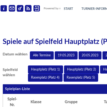
Powered by
START
TURNIER-INFOR
Spiele auf Spielfeld Hauptplatz (
Datum wählen
Alle Termine
19.05.2023
20.05.2023
Spielfeld
Hauptplatz (Platz 1)
Hauptplatz (Platz 2)
Ha
wählen
Rasenplatz (Platz 4)
Rasenplatz (Platz 5)
Spielplan-Liste
Spiel-
Klasse
Gruppe
T
Nr.