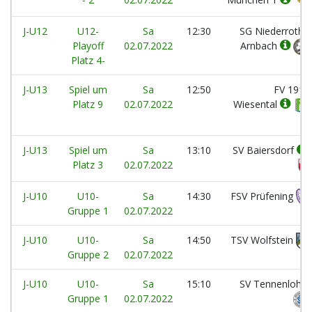
J-U12
U12-
Sa
12:30
SG Niederroth /
Playoff
02.07.2022
Arnbach
Platz 4-
J-U13
Spiel um
Sa
12:50
FV 1912
Platz 9
02.07.2022
Wiesental
J-U13
Spiel um
Sa
13:10
SV Baiersdorf
Platz 3
02.07.2022
J-U10
U10-
Sa
14:30
FSV Prüfening
Gruppe 1
02.07.2022
J-U10
U10-
Sa
14:50
TSV Wolfstein
Gruppe 2
02.07.2022
J-U10
U10-
Sa
15:10
SV Tennenlohe
Gruppe 1
02.07.2022