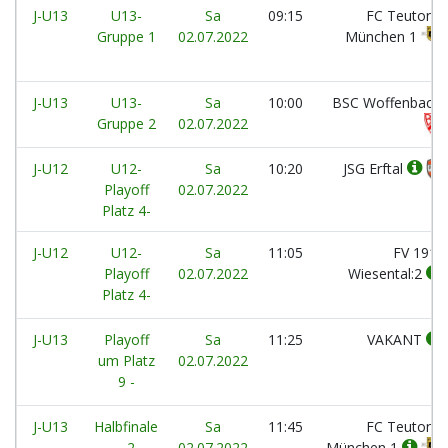
J-U13
U13-
Sa
09:15
FC Teutonia
Gruppe 1
02.07.2022
München 1
J-U13
U13-
Sa
10:00
BSC Woffenbach
Gruppe 2
02.07.2022
J-U12
U12-
Sa
10:20
JSG Erftal
Playoff
02.07.2022
Platz 4-
J-U12
U12-
Sa
11:05
FV 1912
Playoff
02.07.2022
Wiesental:2
Platz 4-
J-U13
Playoff
Sa
11:25
VAKANT
um Platz
02.07.2022
9 -
J-U13
Halbfinale
Sa
11:45
FC Teutonia
- 2
02.07.2022
München 1