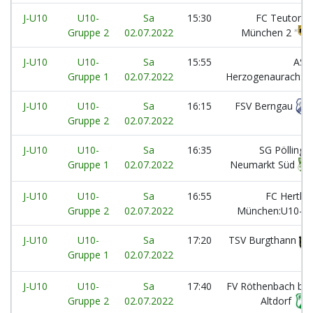
J-U10
U10-
Sa
15:30
FC Teutonia
Gruppe 2
02.07.2022
München 2
J-U10
U10-
Sa
15:55
ASV
Gruppe 1
02.07.2022
Herzogenaurach:2
J-U10
U10-
Sa
16:15
FSV Berngau
Gruppe 2
02.07.2022
J-U10
U10-
Sa
16:35
SG Pölling /
Gruppe 1
02.07.2022
Neumarkt Süd
J-U10
U10-
Sa
16:55
FC Hertha
Gruppe 2
02.07.2022
München:U10-1
J-U10
U10-
Sa
17:20
TSV Burgthann
Gruppe 1
02.07.2022
J-U10
U10-
Sa
17:40
FV Röthenbach bei
Gruppe 2
02.07.2022
Altdorf