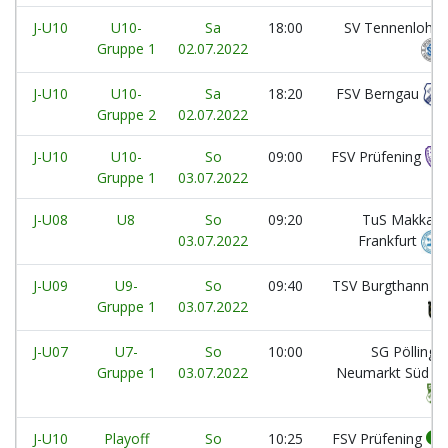
J-U10
U10-
Sa
18:00
SV Tennenlohe
Gruppe 1
02.07.2022
J-U10
U10-
Sa
18:20
FSV Berngau
Gruppe 2
02.07.2022
J-U10
U10-
So
09:00
FSV Prüfening
Gruppe 1
03.07.2022
J-U08
U8
So
09:20
TuS Makkabi
03.07.2022
Frankfurt
J-U09
U9-
So
09:40
TSV Burgthann 1
Gruppe 1
03.07.2022
J-U07
U7-
So
10:00
SG Pölling /
Gruppe 1
03.07.2022
Neumarkt Süd 1
J-U10
Playoff
So
10:25
FSV Prüfening