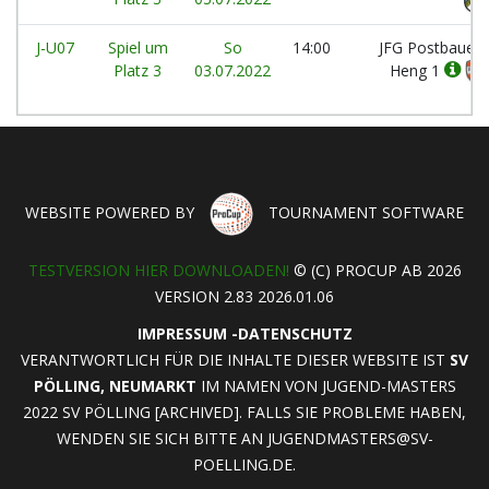
J-U07
Spiel um
So
14:00
JFG Postbauer-
Platz 3
03.07.2022
Heng 1
WEBSITE POWERED BY
TOURNAMENT SOFTWARE
TESTVERSION HIER DOWNLOADEN!
© (C) PROCUP AB 2026
VERSION 2.83 2026.01.06
IMPRESSUM
-
DATENSCHUTZ
VERANTWORTLICH FÜR DIE INHALTE DIESER WEBSITE IST
SV
PÖLLING, NEUMARKT
IM NAMEN VON JUGEND-MASTERS
2022 SV PÖLLING [ARCHIVED]. FALLS SIE PROBLEME HABEN,
WENDEN SIE SICH BITTE AN
JUGENDMASTERS@SV-
POELLING.DE
.