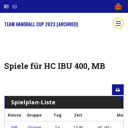
TEAM HANDBALL CUP 2023 [ARCHIVED]
Spiele für HC IBU 400, MB
Spielplan-Liste
Klasse
Gruppe
Tag
Zeit
Mann
MB
Gruppe
Sa
13:40
HC IBU