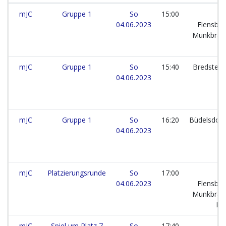
mJC
Gruppe 1
So
15:00
04.06.2023
Flensbur
Munkbrar
mJC
Gruppe 1
So
15:40
Bredstedt
04.06.2023
T
mJC
Gruppe 1
So
16:20
Büdelsdorf
04.06.2023
T
mJC
Platzierungsrunde
So
17:00
04.06.2023
Flensbur
Munkbrar
II
mJC
Spiel um Platz 7
So
17:40
T