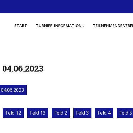
START
TURNIER-INFORMATION
TEILNEHMENDE VERE
, 04.06.2023
04.06.2023
Feld 12
Feld 13
Feld 2
Feld 3
Feld 4
Feld 5