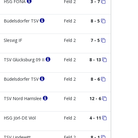
HSG FONA
Feld 2
3 - 7
Büdelsdorfer TSV
Feld 2
8 - 5
Slesvig IF
Feld 2
7 - 5
TSV Glücksburg 09 II
Feld 2
8 - 13
Büdelsdorfer TSV
Feld 2
8 - 6
TSV Nord Harrislee
Feld 2
12 - 6
HSG Jörl-DE Viöl
Feld 2
4 - 11
TSV Lindewitt
Feld 2
8 - 1