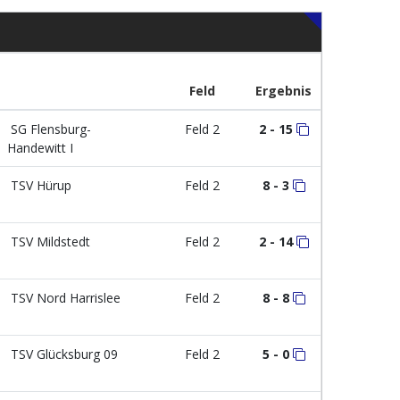
Feld
Ergebnis
SG Flensburg-
Feld 2
2 - 15
Handewitt I
TSV Hürup
Feld 2
8 - 3
TSV Mildstedt
Feld 2
2 - 14
TSV Nord Harrislee
Feld 2
8 - 8
TSV Glücksburg 09
Feld 2
5 - 0