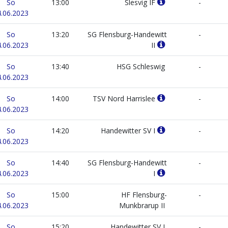
So
13:00
Slesvig IF
-
.06.2023
So
13:20
SG Flensburg-Handewitt
-
.06.2023
II
So
13:40
HSG Schleswig
-
.06.2023
So
14:00
TSV Nord Harrislee
-
.06.2023
So
14:20
Handewitter SV I
-
.06.2023
So
14:40
SG Flensburg-Handewitt
-
.06.2023
I
So
15:00
HF Flensburg-
-
.06.2023
Munkbrarup II
So
15:20
Handewitter SV I
-