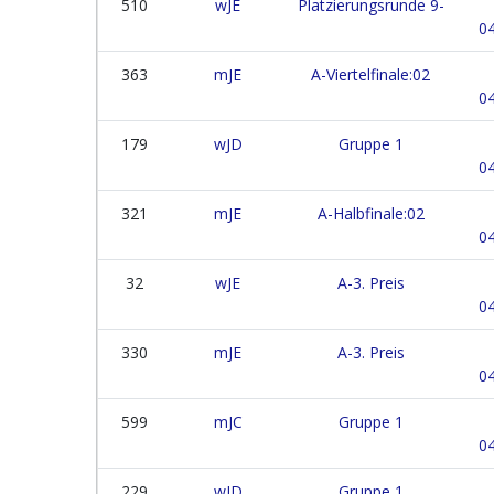
510
wJE
Platzierungsrunde 9-
04
363
mJE
A-Viertelfinale:02
04
179
wJD
Gruppe 1
04
321
mJE
A-Halbfinale:02
04
32
wJE
A-3. Preis
04
330
mJE
A-3. Preis
04
599
mJC
Gruppe 1
04
229
wJD
Gruppe 1