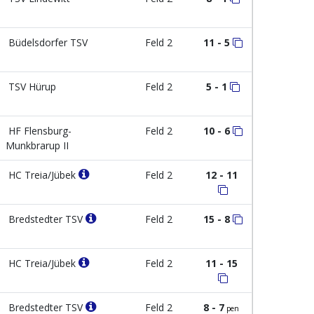
Büdelsdorfer TSV
Feld 2
11 - 5
TSV Hürup
Feld 2
5 - 1
HF Flensburg-
Feld 2
10 - 6
Munkbrarup II
HC Treia/Jübek
Feld 2
12 - 11
Bredstedter TSV
Feld 2
15 - 8
HC Treia/Jübek
Feld 2
11 - 15
Bredstedter TSV
Feld 2
8 - 7
pen