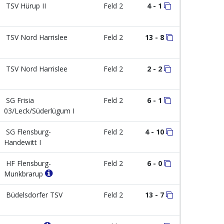
TSV Hürup II
Feld 2
4 - 1
TSV Nord Harrislee
Feld 2
13 - 8
TSV Nord Harrislee
Feld 2
2 - 2
SG Frisia
Feld 2
6 - 1
03/Leck/Süderlügum I
SG Flensburg-
Feld 2
4 - 10
Handewitt I
HF Flensburg-
Feld 2
6 - 0
Munkbrarup
Büdelsdorfer TSV
Feld 2
13 - 7