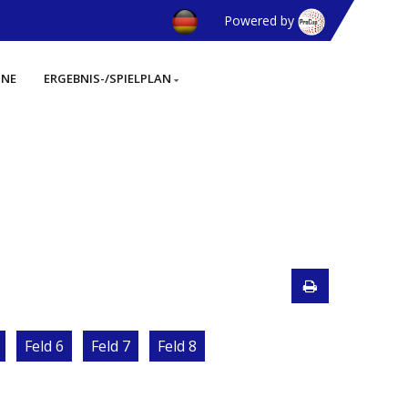
Powered by
INE
ERGEBNIS-/SPIELPLAN
Feld 6
Feld 7
Feld 8