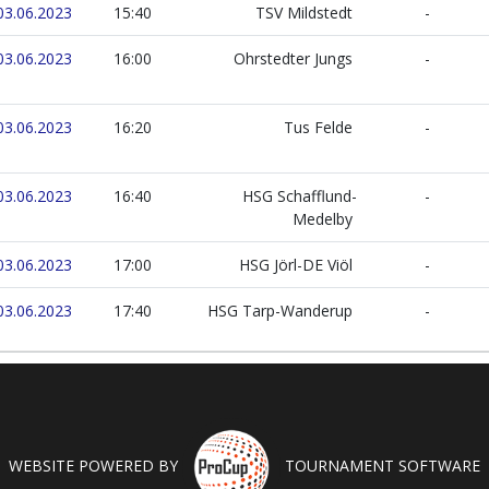
03.06.2023
15:40
TSV Mildstedt
-
03.06.2023
16:00
Ohrstedter Jungs
-
03.06.2023
16:20
Tus Felde
-
03.06.2023
16:40
HSG Schafflund-
-
Medelby
03.06.2023
17:00
HSG Jörl-DE Viöl
-
03.06.2023
17:40
HSG Tarp-Wanderup
-
WEBSITE POWERED BY
TOURNAMENT SOFTWARE