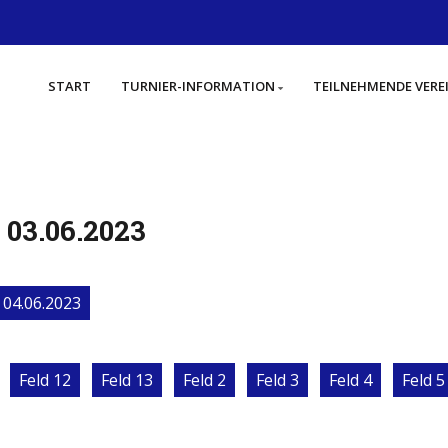
START
TURNIER-INFORMATION
TEILNEHMENDE VERE
, 03.06.2023
04.06.2023
Feld 12
Feld 13
Feld 2
Feld 3
Feld 4
Feld 5