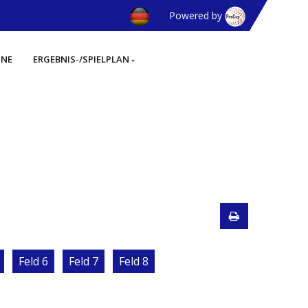
Powered by
INE
ERGEBNIS-/SPIELPLAN
Feld 6
Feld 7
Feld 8