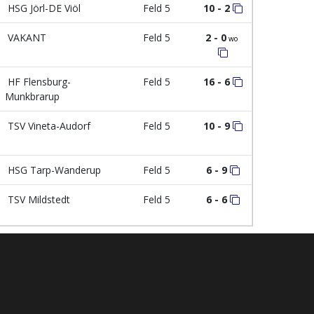
HSG Jörl-DE Viöl
Feld 5
10 - 2
VAKANT
Feld 5
2 - 0
wo
HF Flensburg-
Feld 5
16 - 6
Munkbrarup
TSV Vineta-Audorf
Feld 5
10 - 9
HSG Tarp-Wanderup
Feld 5
6 - 9
TSV Mildstedt
Feld 5
6 - 6