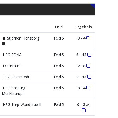
Feld
Ergebnis
IF Stjernen Flensborg
Feld 5
9 - 4
III
HSG FONA
Feld 5
5 - 13
Die Brausis
Feld 5
2 - 8
TSV Sieverstedt I
Feld 5
9 - 13
HF Flensburg-
Feld 5
8 - 4
Munkbrarup II
HSG Tarp-Wanderup II
Feld 5
0 - 2
wo