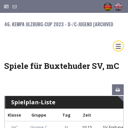
46. KEMPA ULZBURG-CUP 2023 - D-/C-JUGEND [ARCHIVED
Spiele für Buxtehuder SV, mC
Spielplan-Liste
Klasse
Gruppe
Tag
Zeit
mC
Gruppe C
Fr
10:15
SV Fortuna `