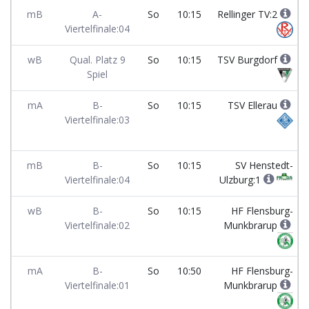
mB
A-
So
10:15
Rellinger TV:2
Viertelfinale:04
wB
Qual. Platz 9
So
10:15
TSV Burgdorf
Spiel
mA
B-
So
10:15
TSV Ellerau
Viertelfinale:03
mB
B-
So
10:15
SV Henstedt-
Viertelfinale:04
Ulzburg:1
wB
B-
So
10:15
HF Flensburg-
Viertelfinale:02
Munkbrarup
mA
B-
So
10:50
HF Flensburg-
Viertelfinale:01
Munkbrarup