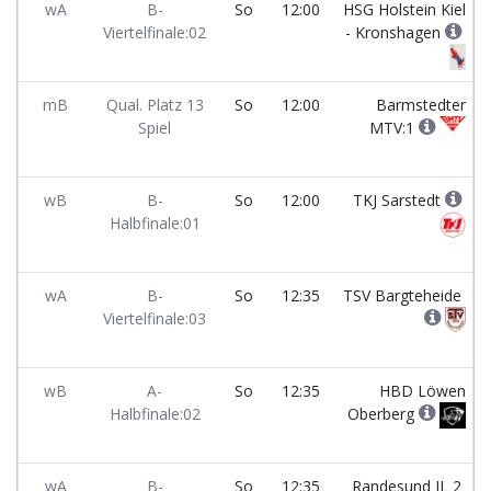
wA
B-
So
12:00
HSG Holstein Kiel
Viertelfinale:02
- Kronshagen
mB
Qual. Platz 13
So
12:00
Barmstedter
Spiel
MTV:1
wB
B-
So
12:00
TKJ Sarstedt
Halbfinale:01
wA
B-
So
12:35
TSV Bargteheide
Viertelfinale:03
wB
A-
So
12:35
HBD Löwen
Halbfinale:02
Oberberg
wA
B-
So
12:35
Randesund IL 2