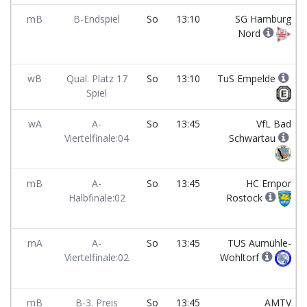
mB
B-Endspiel
So
13:10
SG Hamburg
Nord
wB
Qual. Platz 17
So
13:10
TuS Empelde
Spiel
wA
A-
So
13:45
VfL Bad
Viertelfinale:04
Schwartau
mB
A-
So
13:45
HC Empor
Halbfinale:02
Rostock
mA
A-
So
13:45
TUS Aumühle-
Viertelfinale:02
Wohltorf
mB
B-3. Preis
So
13:45
AMTV