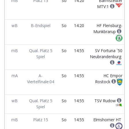
mB
Platz 13
So
14:20
Barmstedter
MTV:1
wB
B-Endspiel
So
14:20
HF Flensburg-
Munkbrarup
mB
Qual. Platz 5
So
14:55
SV Fortuna `50
Spiel
Neubrandenburg
mA
A-
So
14:55
HC Empor
Viertelfinale:04
Rostock
wB
Qual. Platz 5
So
14:55
TSV Rudow
Spiel
mB
Platz 15
So
14:55
Elmshorner HT