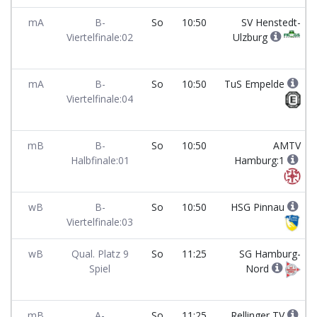
mA
B-
So
10:50
SV Henstedt-
Viertelfinale:02
Ulzburg
mA
B-
So
10:50
TuS Empelde
Viertelfinale:04
mB
B-
So
10:50
AMTV
Halbfinale:01
Hamburg:1
wB
B-
So
10:50
HSG Pinnau
Viertelfinale:03
wB
Qual. Platz 9
So
11:25
SG Hamburg-
Spiel
Nord
mB
A-
So
11:25
Rellinger TV