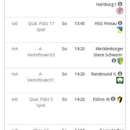
Hamburg:1
wB
Qual. Platz 17
So
13:45
HSG Pinnau
Spiel
mA
A-
So
14:20
Mecklenburger
Viertelfinale:03
Stiere Schwerin
mA
A-
So
14:20
Randesund IL
Viertelfinale:01
wB
Qual. Platz 5
So
14:20
Eslövs IK
Spiel