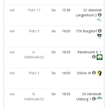
wB
Platz 17
So
15:30
SC Alstertal-
Langenhorn:2
wB
Platz 9
So
16:05
TSV Burgdorf
wA
A-
So
16:05
Randesund IL 1
Halbfinale:02
wB
Platz 5
So
16:05
Eslövs IK
wA
B-
So
16:05
SV Henstedt-
Halbfinale:02
Ulzburg 1