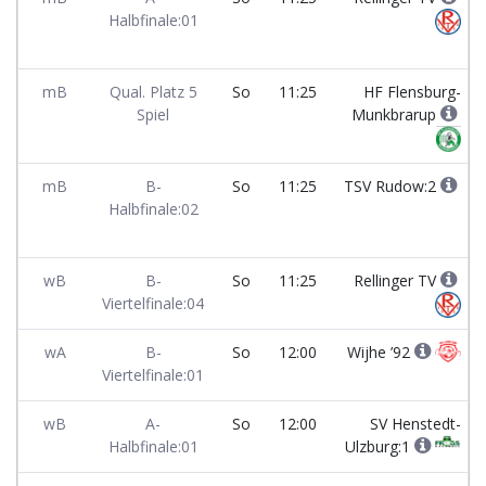
Halbfinale:01
mB
Qual. Platz 5
So
11:25
HF Flensburg-
Spiel
Munkbrarup
mB
B-
So
11:25
TSV Rudow:2
Halbfinale:02
wB
B-
So
11:25
Rellinger TV
Viertelfinale:04
wA
B-
So
12:00
Wijhe ’92
Viertelfinale:01
wB
A-
So
12:00
SV Henstedt-
Halbfinale:01
Ulzburg:1