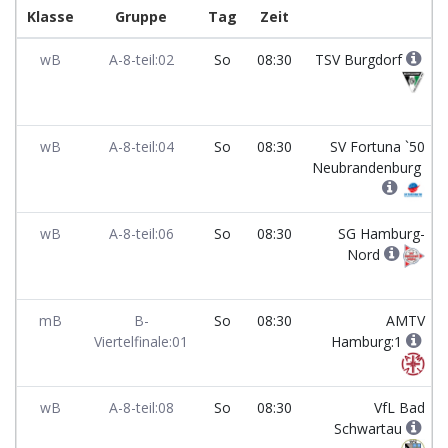
Klasse
Gruppe
Tag
Zeit
wB
A-8-teil:02
So
08:30
TSV Burgdorf
wB
A-8-teil:04
So
08:30
SV Fortuna `50
Neubrandenburg
wB
A-8-teil:06
So
08:30
SG Hamburg-
Nord
mB
B-
So
08:30
AMTV
Viertelfinale:01
Hamburg:1
wB
A-8-teil:08
So
08:30
VfL Bad
Schwartau