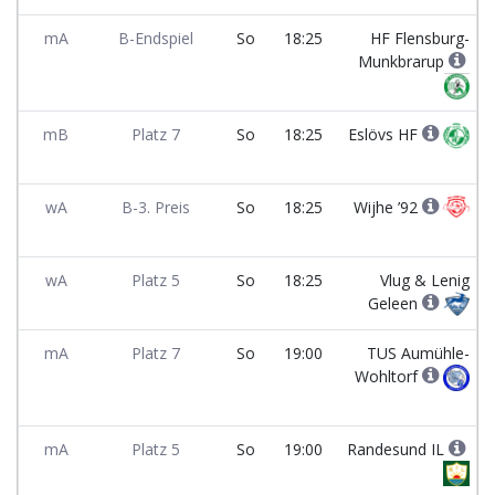
mA
B-Endspiel
So
18:25
HF Flensburg-
Munkbrarup
mB
Platz 7
So
18:25
Eslövs HF
wA
B-3. Preis
So
18:25
Wijhe ’92
wA
Platz 5
So
18:25
Vlug & Lenig
Geleen
mA
Platz 7
So
19:00
TUS Aumühle-
Wohltorf
mA
Platz 5
So
19:00
Randesund IL