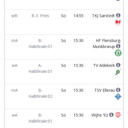
wB
B-3. Preis
So
14:55
TKJ Sarstedt
mA
B-
So
15:30
HF Flensburg-
Halbfinale:01
Munkbrarup
wA
A-
So
15:30
TV Aldekerk
Halbfinale:01
mA
B-
So
15:30
TSV Ellerau
Halbfinale:02
wA
B-
So
15:30
Wijhe ’92
Halbfinale:01