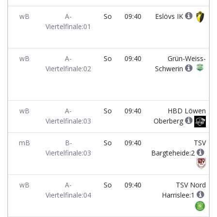
wB
A-
So
09:40
Eslövs IK
Viertelfinale:01
wB
A-
So
09:40
Grün-Weiss-
Viertelfinale:02
Schwerin
wB
A-
So
09:40
HBD Löwen
Viertelfinale:03
Oberberg
mB
B-
So
09:40
TSV
Viertelfinale:03
Bargteheide:2
wB
A-
So
09:40
TSV Nord
Viertelfinale:04
Harrislee:1