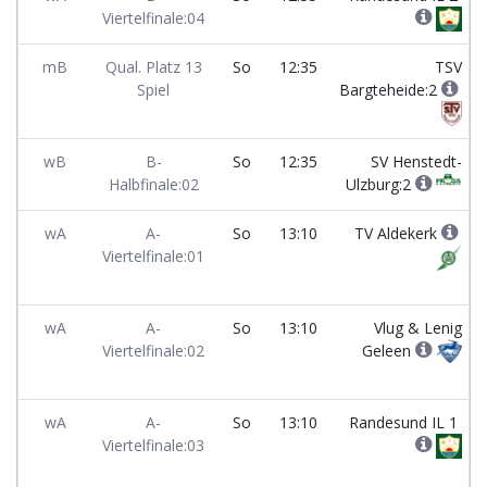
Viertelfinale:04
mB
Qual. Platz 13
So
12:35
TSV
Spiel
Bargteheide:2
wB
B-
So
12:35
SV Henstedt-
Halbfinale:02
Ulzburg:2
wA
A-
So
13:10
TV Aldekerk
Viertelfinale:01
wA
A-
So
13:10
Vlug & Lenig
Viertelfinale:02
Geleen
wA
A-
So
13:10
Randesund IL 1
Viertelfinale:03