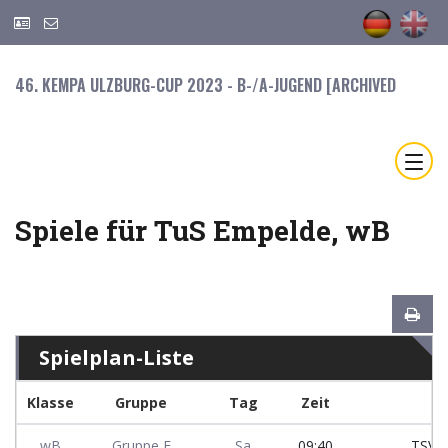
46. KEMPA ULZBURG-CUP 2023 - B-/A-JUGEND [ARCHIVED
Spiele für TuS Empelde, wB
Spielplan-Liste
Klasse
Gruppe
Tag
Zeit
wB
Gruppe E
Sa
09:40
TSV