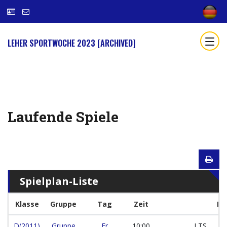
LEHER SPORTWOCHE 2023 [ARCHIVED]
Laufende Spiele
Spielplan-Liste
Klasse
Gruppe
Tag
Zeit
Ma
D(2011)
Gruppe
Fr
10:00
LTS