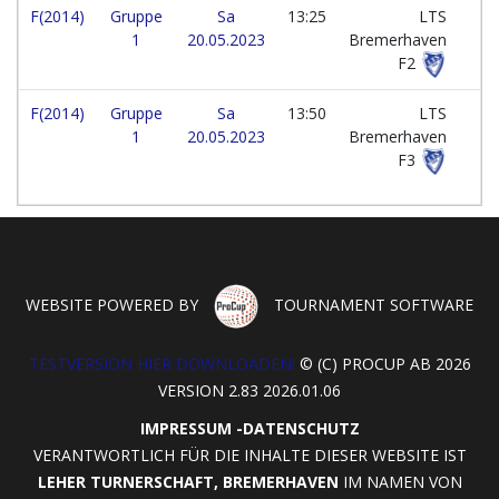
F(2014)
Gruppe
Sa
13:25
LTS
1
20.05.2023
Bremerhaven
F2
F(2014)
Gruppe
Sa
13:50
LTS
1
20.05.2023
Bremerhaven
F3
WEBSITE POWERED BY
TOURNAMENT SOFTWARE
TESTVERSION HIER DOWNLOADEN!
© (C) PROCUP AB 2026
VERSION 2.83 2026.01.06
IMPRESSUM
-
DATENSCHUTZ
VERANTWORTLICH FÜR DIE INHALTE DIESER WEBSITE IST
LEHER TURNERSCHAFT, BREMERHAVEN
IM NAMEN VON